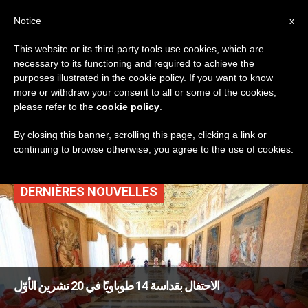
AR
Notice
x
This website or its third party tools use cookies, which are
necessary to its functioning and required to achieve the
TAG
purposes illustrated in the cookie policy. If you want to know
Posts Tagged ‘تذكر
more or withdraw your consent to all or some of the cookies,
please refer to the
cookie policy
.
الشهداء المسابكيين’
By closing this banner, scrolling this page, clicking a link or
continuing to browse otherwise, you agree to the use of cookies.
DERNIÈRES NOUVELLES
الاحتفال بقداسة 14 طوباويًا في 20 تشرين الأوّل