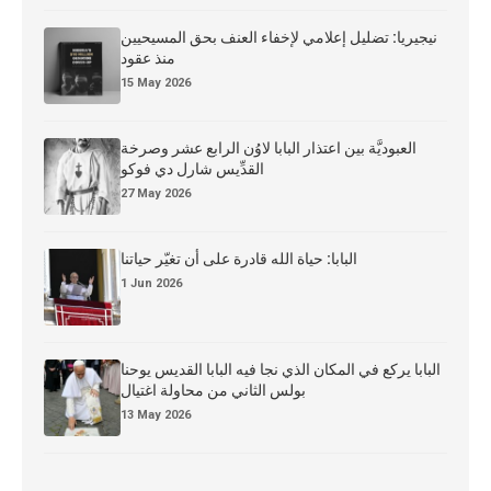
نيجيريا: تضليل إعلامي لإخفاء العنف بحق المسيحيين
منذ عقود
15 May 2026
العبوديَّة بين اعتذار البابا لاوُن الرابع عشر وصرخة
القدِّيس شارل دي فوكو
27 May 2026
البابا: حياة الله قادرة على أن تغيّر حياتنا
1 Jun 2026
البابا يركع في المكان الذي نجا فيه البابا القديس يوحنا
بولس الثاني من محاولة اغتيال
13 May 2026