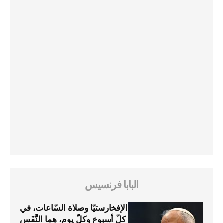
البابا فرنسيس
الإفخارستيّا وصلاة السّاعات، في
كلّ أسبوع وكلّ يوم، هما النَّفَس