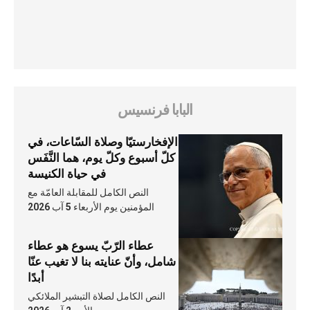
البابا فرنسيس
الإفخارستيّا وصلاة السّاعات، في
كلّ أسبوع وكلّ يوم، هما النَّفَس
في حياة الكنيسة
النص الكامل للمقابلة العامّة مع
المؤمنين يوم الأربعاء 5 آب 2026
عطاء الرّبّ يسوع هو عطاء
شامل، وأنّ عنايته بنا لا تغيب عنّا
أبدًا
النص الكامل لصلاة التبشير الملائكي