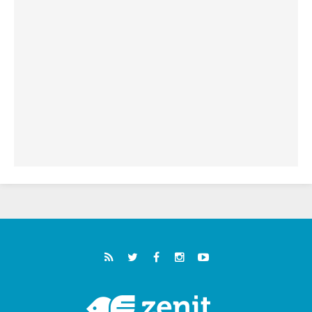
"أوروبا والعالم يبحثان اليوم عن قديسين جُدد
فيكم"