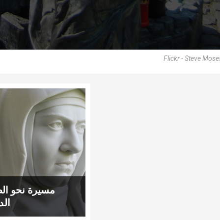
Flickr - Steve Mose
مسيرة نحو ا
الد