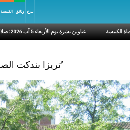
تبرع
وثائق
الكنيسة و
ما النَّفَس في حياة الكنيسة
عناوين نشرة يوم الأربعاء 5 آب 2026: صلاة الكنيسة
Posts Tagged ‘تريزا بندكت الصليب’