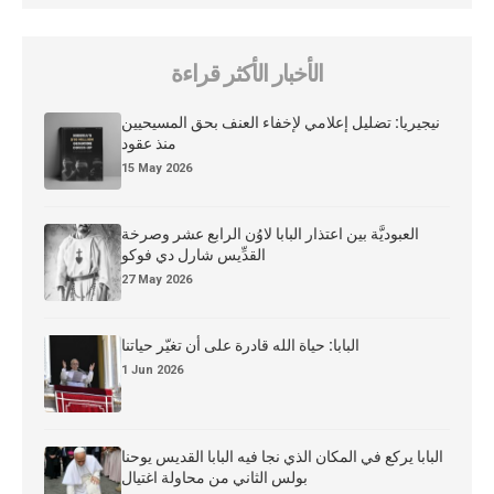
الأخبار الأكثر قراءة
نيجيريا: تضليل إعلامي لإخفاء العنف بحق المسيحيين
منذ عقود
15 May 2026
العبوديَّة بين اعتذار البابا لاوُن الرابع عشر وصرخة
القدِّيس شارل دي فوكو
27 May 2026
البابا: حياة الله قادرة على أن تغيّر حياتنا
1 Jun 2026
البابا يركع في المكان الذي نجا فيه البابا القديس يوحنا
بولس الثاني من محاولة اغتيال