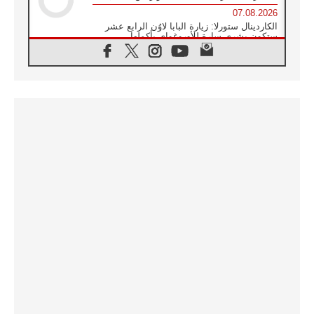
07.08.2026
الكاردينال ستورلا: زيارة البابا لاوُن الرابع عشر
ستكون بشرى سارة للأوروغواي بأكملها
07.08.2026
الفاتيكان يعلن برنامج الزيارة الرسولية للبابا لاوُن
الرابع عشر إلى فرنسا
07.08.2026
في الذكرى الـ ٨١ لحادثة هيروشيما الكنيسة في
اليابان تنظم ١٠ أيام للصلاة على نية السلام
07.08.2026
الكنيسة في الأوروغواي: زيارة البابا ستعزز
الإيمان والرجاء
06.08.2026
الاجتماع الشهري للمطارنة الموارنة
06.08.2026
الكاردينال روسي: زيارة البابا لاوُن إلى الأرجنتين
هي تكريم للبابا فرنسيس
06.08.2026
زيارة البابا إلى البيرو ستكون زمن نعمة ومصالحة
ورجاء