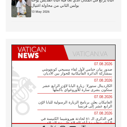
بولس الثاني من محاولة اغتيال
13 May 2026
07.08.2026
صدور بيان ختامي لأول لقاء مسيحي كونفوشي
بمشاركة الدائرة الفاتيكانية للحوار بين الأديان
07.08.2026
الكاردينال ستورلا: زيارة البابا لاوُن الرابع عشر
ستكون بشرى سارة للأوروغواي بأكملها
07.08.2026
الفاتيكان يعلن برنامج الزيارة الرسولية للبابا لاوُن
الرابع عشر إلى فرنسا
07.08.2026
في الذكرى الـ ٨١ لحادثة هيروشيما الكنيسة في
اليابان تنظم ١٠ أيام للصلاة على نية السلام