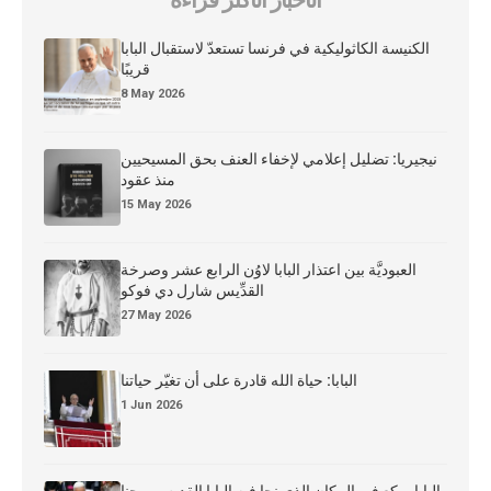
الكنيسة الكاثوليكية في فرنسا تستعدّ لاستقبال البابا
قريبًا
8 May 2026
نيجيريا: تضليل إعلامي لإخفاء العنف بحق المسيحيين
منذ عقود
15 May 2026
العبوديَّة بين اعتذار البابا لاوُن الرابع عشر وصرخة
القدِّيس شارل دي فوكو
27 May 2026
البابا: حياة الله قادرة على أن تغيّر حياتنا
1 Jun 2026
البابا يركع في المكان الذي نجا فيه البابا القديس يوحنا