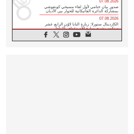
07.08.2026
صدور بيان ختامي لأول لقاء مسيحي كونفوشي
بمشاركة الدائرة الفاتيكانية للحوار بين الأديان
07.08.2026
الكاردينال ستورلا: زيارة البابا لاوُن الرابع عشر
ستكون بشرى سارة للأوروغواي بأكملها
07.08.2026
الفاتيكان يعلن برنامج الزيارة الرسولية للبابا لاوُن
الرابع عشر إلى فرنسا
07.08.2026
في الذكرى الـ ٨١ لحادثة هيروشيما الكنيسة في
اليابان تنظم ١٠ أيام للصلاة على نية السلام
07.08.2026
الكنيسة في الأوروغواي: زيارة البابا ستعزز
الإيمان والرجاء
06.08.2026
الاجتماع الشهري للمطارنة الموارنة
06.08.2026
الكاردينال روسي: زيارة البابا لاوُن إلى الأرجنتين
هي تكريم للبابا فرنسيس
06.08.2026
زيارة البابا إلى البيرو ستكون زمن نعمة ومصالحة
ورجاء