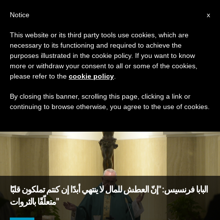
AR
Notice
x
This website or its third party tools use cookies, which are
necessary to its functioning and required to achieve the
TAG
purposes illustrated in the cookie policy. If you want to know
Posts Tagged ‘تعلّق’
more or withdraw your consent to all or some of the cookies,
please refer to the
cookie policy
.
By closing this banner, scrolling this page, clicking a link or
continuing to browse otherwise, you agree to the use of cookies.
DERNIÈRES NOUVELLES
البابا فرنسيس: "إنّ العطش للمال لا ينتهي أبدًا إن كنتم تملكون قلبًا
متعلّقًا بالثروات"