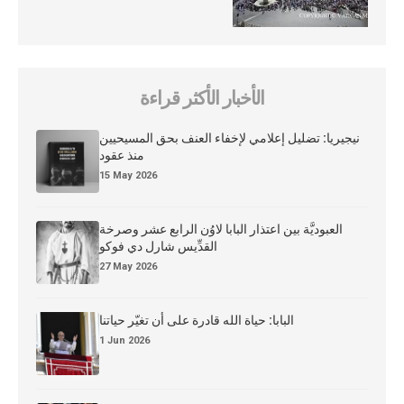
الأخبار الأكثر قراءة
نيجيريا: تضليل إعلامي لإخفاء العنف بحق المسيحيين
منذ عقود
15 May 2026
العبوديَّة بين اعتذار البابا لاوُن الرابع عشر وصرخة
القدِّيس شارل دي فوكو
27 May 2026
البابا: حياة الله قادرة على أن تغيّر حياتنا
1 Jun 2026