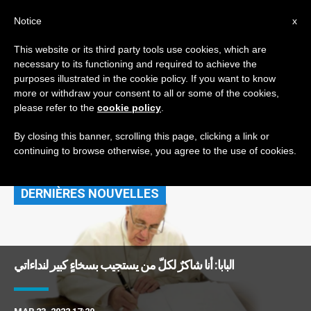
AR
Notice
x
This website or its third party tools use cookies, which are
necessary to its functioning and required to achieve the
TAG
purposes illustrated in the cookie policy. If you want to know
Posts Tagged ‘تكريس
more or withdraw your consent to all or some of the cookies,
please refer to the
cookie policy
.
لقلب مريم الطاهر’
By closing this banner, scrolling this page, clicking a link or
continuing to browse otherwise, you agree to the use of cookies.
DERNIÈRES NOUVELLES
البابا: أنا شاكرٌ لكلّ من يستجيب بسخاءٍ كبير لنداءاتي