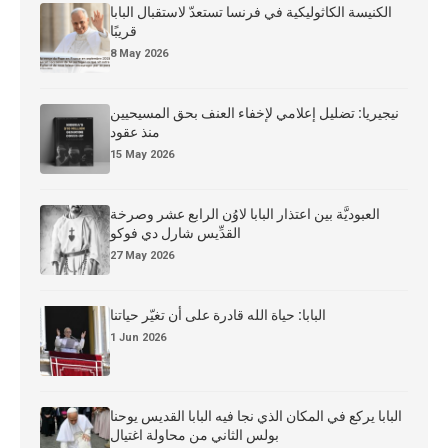
الكنيسة الكاثوليكية في فرنسا تستعدّ لاستقبال البابا
قريبًا
8 May 2026
نيجيريا: تضليل إعلامي لإخفاء العنف بحق المسيحيين
منذ عقود
15 May 2026
العبوديَّة بين اعتذار البابا لاوُن الرابع عشر وصرخة
القدِّيس شارل دي فوكو
27 May 2026
البابا: حياة الله قادرة على أن تغيّر حياتنا
1 Jun 2026
البابا يركع في المكان الذي نجا فيه البابا القديس يوحنا
بولس الثاني من محاولة اغتيال