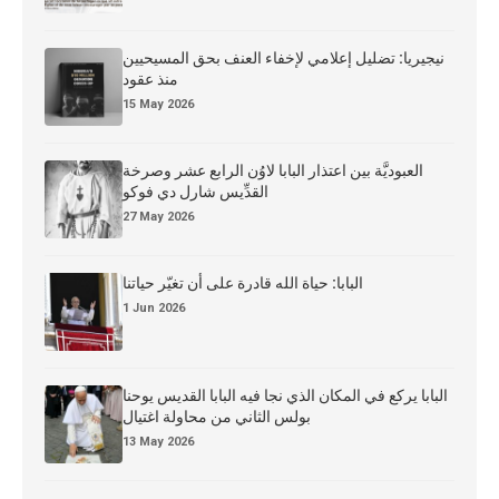
نيجيريا: تضليل إعلامي لإخفاء العنف بحق المسيحيين
منذ عقود
15 May 2026
العبوديَّة بين اعتذار البابا لاوُن الرابع عشر وصرخة
القدِّيس شارل دي فوكو
27 May 2026
البابا: حياة الله قادرة على أن تغيّر حياتنا
1 Jun 2026
البابا يركع في المكان الذي نجا فيه البابا القديس يوحنا
بولس الثاني من محاولة اغتيال
13 May 2026