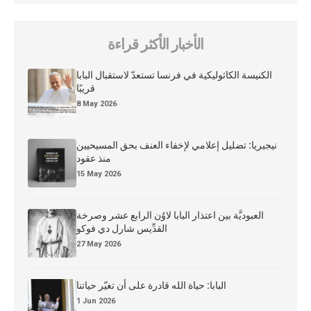
الأخبار الأكثر قراءة
الكنيسة الكاثوليكية في فرنسا تستعدّ لاستقبال البابا
قريبًا
8 May 2026
نيجيريا: تضليل إعلامي لإخفاء العنف بحق المسيحيين
منذ عقود
15 May 2026
العبوديَّة بين اعتذار البابا لاوُن الرابع عشر وصرخة
القدِّيس شارل دي فوكو
27 May 2026
البابا: حياة الله قادرة على أن تغيّر حياتنا
1 Jun 2026