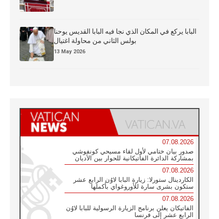
البابا يركع في المكان الذي نجا فيه البابا القديس يوحنا
بولس الثاني من محاولة اغتيال
13 May 2026
07.08.2026
صدور بيان ختامي لأول لقاء مسيحي كونفوشي
بمشاركة الدائرة الفاتيكانية للحوار بين الأديان
07.08.2026
الكاردينال ستورلا: زيارة البابا لاوُن الرابع عشر
ستكون بشرى سارة للأوروغواي بأكملها
07.08.2026
الفاتيكان يعلن برنامج الزيارة الرسولية للبابا لاوُن
الرابع عشر إلى فرنسا