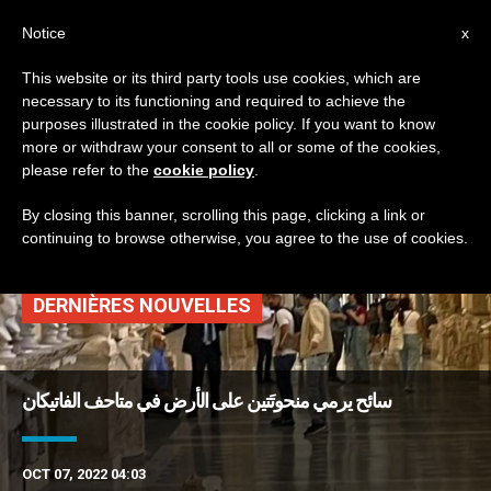
AR
Notice
x
This website or its third party tools use cookies, which are
necessary to its functioning and required to achieve the
TAG
purposes illustrated in the cookie policy. If you want to know
Posts Tagged ‘تمثال
more or withdraw your consent to all or some of the cookies,
please refer to the
cookie policy
.
نصفيّ’
By closing this banner, scrolling this page, clicking a link or
continuing to browse otherwise, you agree to the use of cookies.
DERNIÈRES NOUVELLES
سائح يرمي منحوتَتين على الأرض في متاحف الفاتيكان
OCT 07, 2022 04:03