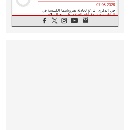
07.08.2026
في الذكرى الـ ٨١ لحادثة هيروشيما الكنيسة في
اليابان تنظم ١٠ أيام للصلاة على نية السلام
07.08.2026
الكنيسة في الأوروغواي: زيارة البابا ستعزز
الإيمان والرجاء
06.08.2026
الاجتماع الشهري للمطارنة الموارنة
06.08.2026
الكاردينال روسي: زيارة البابا لاوُن إلى الأرجنتين
هي تكريم للبابا فرنسيس
06.08.2026
زيارة البابا إلى البيرو ستكون زمن نعمة ومصالحة
ورجاء
06.08.2026
الكاردينال بارولين في المكسيك: علينا أن نكون
حاضرين إلى جانب المهمشين والمهاجرين
والأجانب
06.08.2026
البابا لاوُن الرابع عشر للشباب في أسيزي:
"أوروبا والعالم يبحثان اليوم عن قديسين جُدد
فيكم"