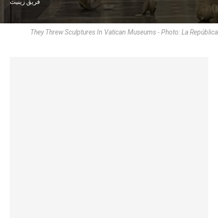
فريق زينيت
They Threw Sculptures In Vatican Museums - Photo: La República