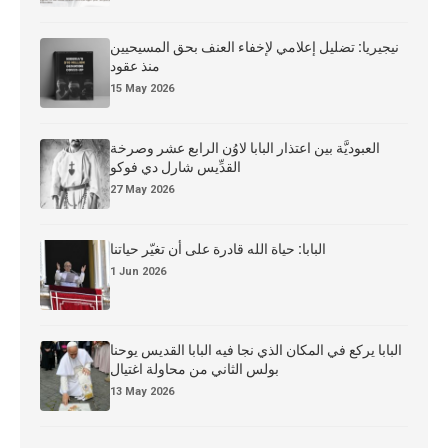
نيجيريا: تضليل إعلامي لإخفاء العنف بحق المسيحيين
منذ عقود
15 May 2026
العبوديَّة بين اعتذار البابا لاوُن الرابع عشر وصرخة
القدِّيس شارل دي فوكو
27 May 2026
البابا: حياة الله قادرة على أن تغيّر حياتنا
1 Jun 2026
البابا يركع في المكان الذي نجا فيه البابا القديس يوحنا
بولس الثاني من محاولة اغتيال
13 May 2026