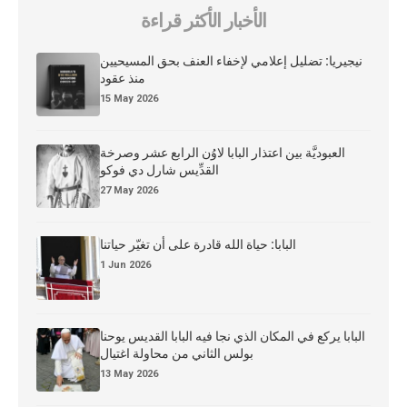
الأخبار الأكثر قراءة
نيجيريا: تضليل إعلامي لإخفاء العنف بحق المسيحيين
منذ عقود
15 May 2026
العبوديَّة بين اعتذار البابا لاوُن الرابع عشر وصرخة
القدِّيس شارل دي فوكو
27 May 2026
البابا: حياة الله قادرة على أن تغيّر حياتنا
1 Jun 2026
البابا يركع في المكان الذي نجا فيه البابا القديس يوحنا
بولس الثاني من محاولة اغتيال
13 May 2026