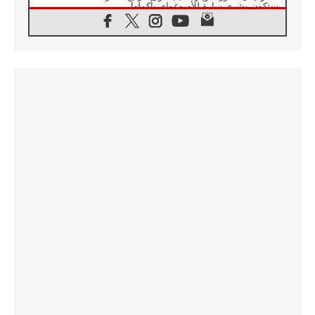
ستكون بشرى سارة للأوروغواي بأكملها
07.08.2026
الفاتيكان يعلن برنامج الزيارة الرسولية للبابا لاوُن
الرابع عشر إلى فرنسا
07.08.2026
في الذكرى الـ ٨١ لحادثة هيروشيما الكنيسة في
اليابان تنظم ١٠ أيام للصلاة على نية السلام
07.08.2026
الكنيسة في الأوروغواي: زيارة البابا ستعزز
الإيمان والرجاء
06.08.2026
الاجتماع الشهري للمطارنة الموارنة
06.08.2026
الكاردينال روسي: زيارة البابا لاوُن إلى الأرجنتين
هي تكريم للبابا فرنسيس
06.08.2026
زيارة البابا إلى البيرو ستكون زمن نعمة ومصالحة
ورجاء