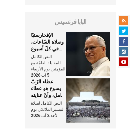
البابا فرنسيس
الإفخارستيّا
وصلاة السّاعات،
في كلّ أسبوع
وكلّ يوم، هما
النص الكامل
النَّفَس في حياة
للمقابلة العامّة مع
الكنيسة
المؤمنين يوم الأربعاء
5 آب 2026
عطاء الرّبّ
يسوع هو عطاء
شامل، وأنّ عنايته
بنا لا تغيب عنّا
النص الكامل لصلاة
أبدًا
التبشير الملائكي يوم
الأحد 2 آب 2026