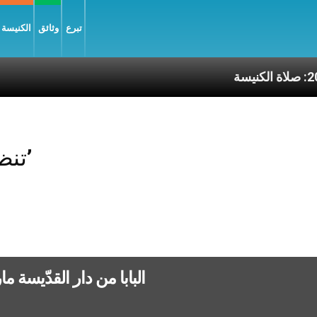
تبرع
وثائق
الكنيسة و
نيسة
Posts Tagged ‘تنظيف’
البابا من دار القدّيسة م