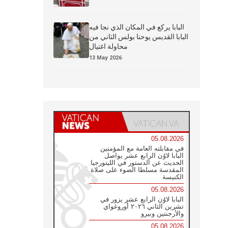
البابا يركع في المكان الذي نجا فيه
البابا القديس يوحنا بولس الثاني من
محاولة اغتيال
13 May 2026
05.08.2026
في مقابلته العامة مع المؤمنين
البابا لاوُن الرابع عشر يواصل
الحديث عن الدستور في الليتورجيا
المقدسة مسلطا الضوء على صلاة
الكنيسة
05.08.2026
البابا لاوُن الرابع عشر يزور في
تشرين الثاني ٢٠٢٦ أوروغواي
والأرجنتين وبيرو
05.08.2026