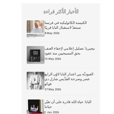
الأخبار الأكثر قراءة
الكنيسة الكاثوليكية في فرنسا
تستعدّ لاستقبال البابا قريبًا
8 May 2026
نيجيريا: تضليل إعلامي لإخفاء العنف
بحق المسيحيين منذ عقود
15 May 2026
العبوديَّة بين اعتذار البابا لاوُن الرابع
عشر وصرخة القدِّيس شارل دي
فوكو
27 May 2026
البابا: حياة الله قادرة على أن تغيّر
حياتنا
1 Jun 2026