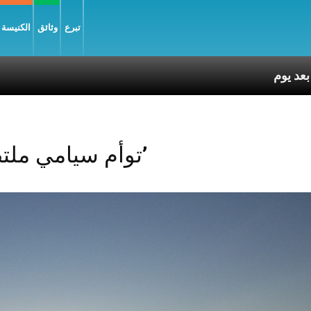
تبرع
وثائق
الكنيسة و
Posts Tagged ‘توأم سيامي ملتصق’