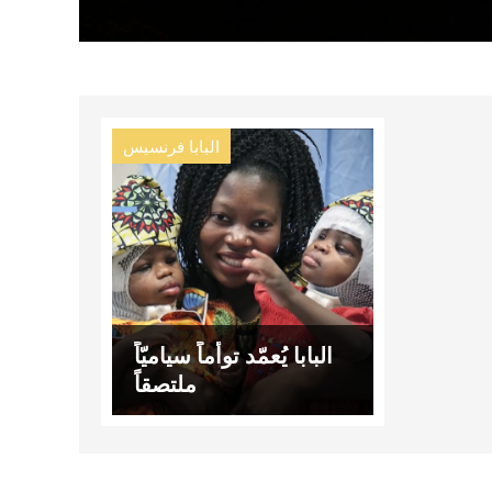
البابا فرنسيس
البابا يُعمّد توأماً سياميّاً
ملتصقاً