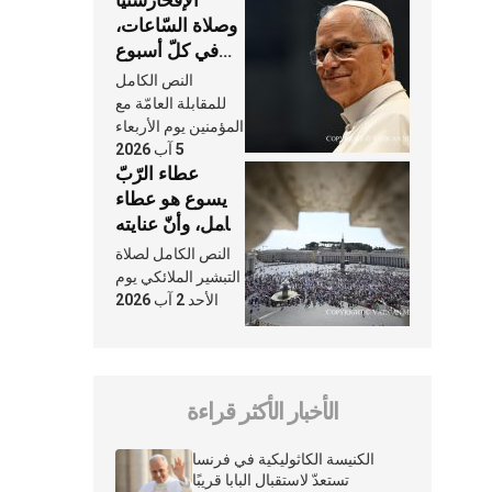
الإفخارستيّا
وصلاة السّاعات،
في كلّ أسبوع
وكلّ يوم، هما
النص الكامل
النَّفَس في حياة
للمقابلة العامّة مع
الكنيسة
المؤمنين يوم الأربعاء
5 آب 2026
عطاء الرّبّ
يسوع هو عطاء
شامل، وأنّ عنايته
بنا لا تغيب عنّا
النص الكامل لصلاة
أبدًا
التبشير الملائكي يوم
الأحد 2 آب 2026
الأخبار الأكثر قراءة
الكنيسة الكاثوليكية في فرنسا
تستعدّ لاستقبال البابا قريبًا