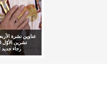
رجاء جديد ل
وال