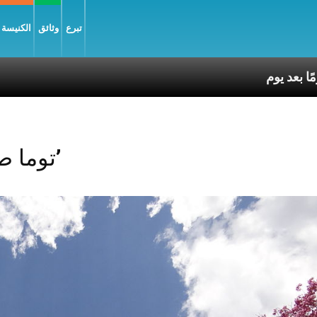
تبرع
وثائق
الكنيسة و
Posts Tagged ‘توما صالح’