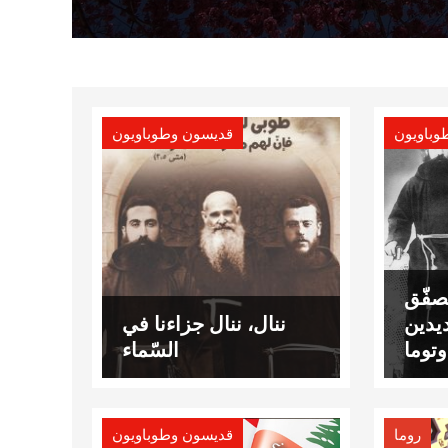
وباويون
قديسون وطوباويون
يصفّق
يدين
ننال، ننال جزاءنا في
وتوما
السّماء
روما
قديسون وطوباويون