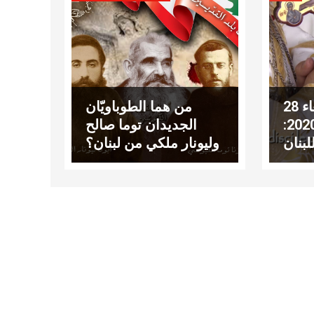
عناوين نشرة الأربعاء 28
من هما الطوباويّان
تشرين الأوّل 2020:
الجديدان توما صالح
لبنان
وليونار ملكي من لبنان؟
شرق