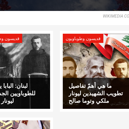
WIKIMEDIA 
قديسون وطوباويون
قديسون وط
ما هي أهمّ تفاصيل
لبنان: البابا 
تطويب الشهيدين ليونار
للطوباويين الجد
ملكي وتوما صالح
ليونار 
الكبوشيين اللّبنانيين؟