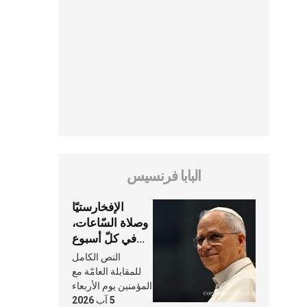
البابا فرنسيس
الإفخارستيّا
وصلاة السّاعات،
في كلّ أسبوع
وكلّ يوم، هما
النص الكامل
النَّفَس في حياة
للمقابلة العامّة مع
الكنيسة
المؤمنين يوم الأربعاء
5 آب 2026