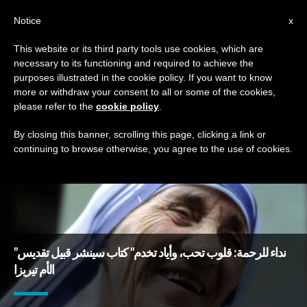
AR
Notice
x
This website or its third party tools use cookies, which are
necessary to its functioning and required to achieve the
TAG
purposes illustrated in the cookie policy. If you want to know
Posts Tagged ‘تيريزا’
more or withdraw your consent to all or some of the cookies,
please refer to the
cookie policy
.
By closing this banner, scrolling this page, clicking a link or
continuing to browse otherwise, you agree to the use of cookies.
DERNIÈRES NOUVELLES
"نداء للرحمة: قلوب تحب، وأياد تخدم" كتاب سينشر قبيل تقديس
الأم تيريزا