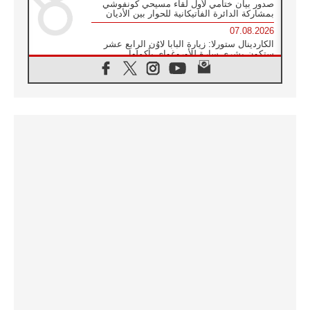
صدور بيان ختامي لأول لقاء مسيحي كونفوشي
بمشاركة الدائرة الفاتيكانية للحوار بين الأديان
07.08.2026
الكاردينال ستورلا: زيارة البابا لاوُن الرابع عشر
ستكون بشرى سارة للأوروغواي بأكملها
07.08.2026
الفاتيكان يعلن برنامج الزيارة الرسولية للبابا لاوُن
الرابع عشر إلى فرنسا
07.08.2026
في الذكرى الـ ٨١ لحادثة هيروشيما الكنيسة في
اليابان تنظم ١٠ أيام للصلاة على نية السلام
07.08.2026
الكنيسة في الأوروغواي: زيارة البابا ستعزز
الإيمان والرجاء
06.08.2026
الاجتماع الشهري للمطارنة الموارنة
06.08.2026
الكاردينال روسي: زيارة البابا لاوُن إلى الأرجنتين
هي تكريم للبابا فرنسيس
06.08.2026
زيارة البابا إلى البيرو ستكون زمن نعمة ومصالحة
ورجاء