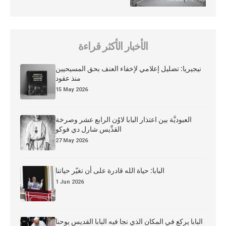
الأخبار الأكثر قراءة
نيجيريا: تضليل إعلامي لإخفاء العنف بحق المسيحيين
منذ عقود
15 May 2026
العبوديَّة بين اعتذار البابا لاوُن الرابع عشر وصرخة
القدِّيس شارل دي فوكو
27 May 2026
البابا: حياة الله قادرة على أن تغيّر حياتنا
1 Jun 2026
البابا يركع في المكان الذي نجا فيه البابا القديس يوحنا