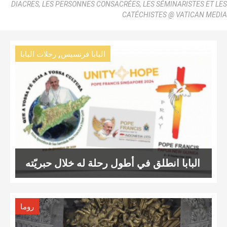
DIACRES, LES PERSONNES CONSACRÉES, LES SÉMINARISTES ET LES
CATÉCHISTES @ VATICAN MEDIA
,
البابا فرنسيس
رحلات البابا
البابا انطلق في أطول رحلة له خلال حبريّته
روما