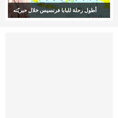
أطول رحلة للبابا فرنسيس خلال حبريّته