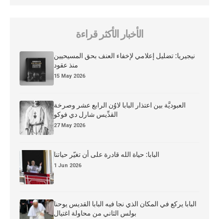
الأخبار الأكثر قراءة
نيجيريا: تضليل إعلامي لإخفاء العنف بحق المسيحيين
منذ عقود
15 May 2026
العبوديَّة بين اعتذار البابا لاوُن الرابع عشر وصرخة
القدِّيس شارل دي فوكو
27 May 2026
البابا: حياة الله قادرة على أن تغيّر حياتنا
1 Jun 2026
البابا يركع في المكان الذي نجا فيه البابا القديس يوحنا
بولس الثاني من محاولة اغتيال