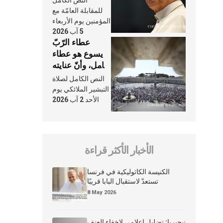
النَّفَس في حياة
للمقابلة العامّة مع
الكنيسة
المؤمنين يوم الأربعاء
5 آب 2026
عطاء الرّبّ
يسوع هو عطاء
شامل، وأنّ عنايته
بنا لا تغيب عنّا
النص الكامل لصلاة
أبدًا
التبشير الملائكي يوم
الأحد 2 آب 2026
الأخبار الأكثر قراءة
الكنيسة الكاثوليكية في فرنسا
تستعدّ لاستقبال البابا قريبًا
8 May 2026
نيجيريا: تضليل إعلامي لإخفاء العنف