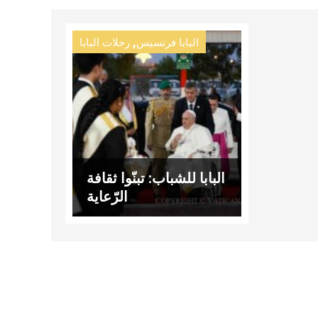
,
البابا فرنسيس
رحلات البابا
البابا للشباب: تبنّوا ثقافة
الرّعاية