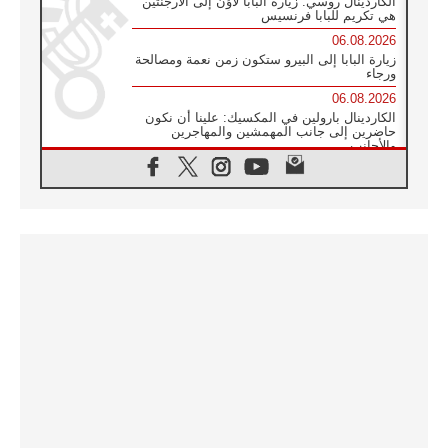
الكاردينال روسي: زيارة البابا لاوُن إلى الأرجنتين
هي تكريم للبابا فرنسيس
06.08.2026
زيارة البابا إلى البيرو ستكون زمن نعمة ومصالحة
ورجاء
06.08.2026
الكاردينال بارولين في المكسيك: علينا أن نكون
حاضرين إلى جانب المهمشين والمهاجرين
والأجانب
06.08.2026
البابا لاوُن الرابع عشر للشباب في أسيزي:
"أوروبا والعالم يبحثان اليوم عن قديسين جُدد
فيكم"
06.08.2026
البابا في أسيزي يتحدث إلى الشباب المشاركين
في لقاء الشباب الفرنسيسكاني
06.08.2026
البابا لاوُن الرابع عشر يبرق معزيا بوفاة
الكاردينال جوليو دوارتي لانغا
05.08.2026
في مقابلته العامة مع المؤمنين البابا لاوُن الرابع
عشر يواصل الحديث عن الدستور في الليتورجيا
المقدسة مسلطا الضوء على صلاة الكنيسة
05.08.2026