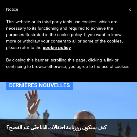
AR
Notice
x
This website or its third party tools use cookies, which are
necessary to its functioning and required to achieve the
TAG
purposes illustrated in the cookie policy. If you want to know
Posts Tagged ‘ثلاثية
more or withdraw your consent to all or some of the cookies,
please refer to the
cookie policy
.
الفصح’
By closing this banner, scrolling this page, clicking a link or
continuing to browse otherwise, you agree to the use of cookies.
DERNIÈRES NOUVELLES
كيف ستكون روزنامة احتفالات البابا حتّى عيد الفصح؟