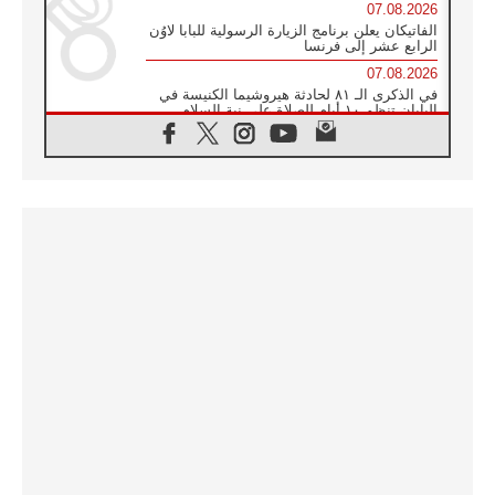
07.08.2026
الفاتيكان يعلن برنامج الزيارة الرسولية للبابا لاوُن
الرابع عشر إلى فرنسا
07.08.2026
في الذكرى الـ ٨١ لحادثة هيروشيما الكنيسة في
اليابان تنظم ١٠ أيام للصلاة على نية السلام
07.08.2026
الكنيسة في الأوروغواي: زيارة البابا ستعزز
الإيمان والرجاء
06.08.2026
الاجتماع الشهري للمطارنة الموارنة
06.08.2026
الكاردينال روسي: زيارة البابا لاوُن إلى الأرجنتين
هي تكريم للبابا فرنسيس
06.08.2026
زيارة البابا إلى البيرو ستكون زمن نعمة ومصالحة
ورجاء
06.08.2026
الكاردينال بارولين في المكسيك: علينا أن نكون
حاضرين إلى جانب المهمشين والمهاجرين
والأجانب
06.08.2026
البابا لاوُن الرابع عشر للشباب في أسيزي:
"أوروبا والعالم يبحثان اليوم عن قديسين جُدد