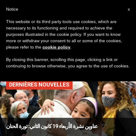
AR
Notice
x
This website or its third party tools use cookies, which are
necessary to its functioning and required to achieve the
TAG
purposes illustrated in the cookie policy. If you want to know
Posts Tagged ‘ثورة
more or withdraw your consent to all or some of the cookies,
please refer to the
cookie policy
.
الحنان’
By closing this banner, scrolling this page, clicking a link or
continuing to browse otherwise, you agree to the use of cookies.
DERNIÈRES NOUVELLES
عناوين نشرة الأربعاء 19 كانون الثاني: ثورة الحنان