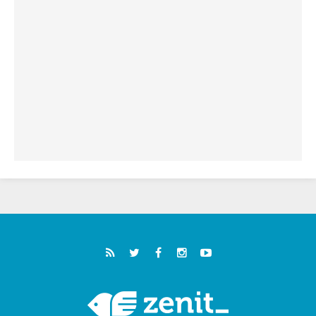
فيكم"