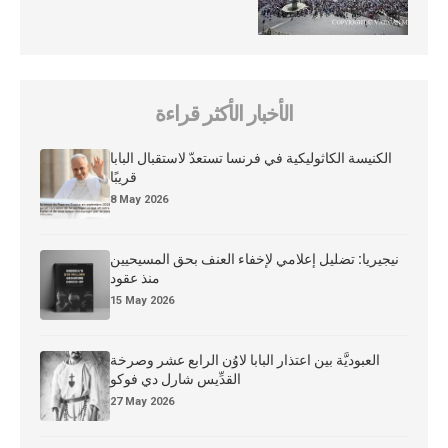
الأخبار الأكثر قراءة
الكنيسة الكاثوليكية في فرنسا تستعدّ لاستقبال البابا
قريبًا
8 May 2026
نيجيريا: تضليل إعلامي لإخفاء العنف بحق المسيحيين
منذ عقود
15 May 2026
العبوديَّة بين اعتذار البابا لاوُن الرابع عشر وصرخة
القدِّيس شارل دي فوكو
27 May 2026