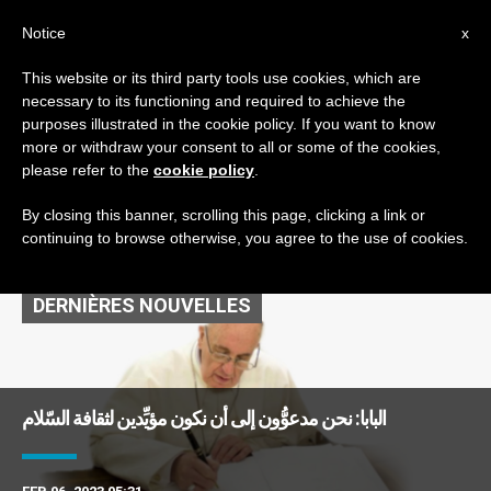
AR
Notice
x
This website or its third party tools use cookies, which are
necessary to its functioning and required to achieve the
TAG
purposes illustrated in the cookie policy. If you want to know
Posts Tagged ‘جائزة
more or withdraw your consent to all or some of the cookies,
please refer to the
cookie policy
.
زايد للأخُوّة الإنسانيّة’
By closing this banner, scrolling this page, clicking a link or
continuing to browse otherwise, you agree to the use of cookies.
DERNIÈRES NOUVELLES
البابا: نحن مدعوُّون إلى أن نكون مؤيِّدين لثقافة السّلام