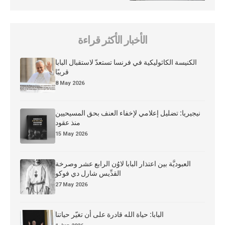
الأخبار الأكثر قراءة
الكنيسة الكاثوليكية في فرنسا تستعدّ لاستقبال البابا
قريبًا
8 May 2026
نيجيريا: تضليل إعلامي لإخفاء العنف بحق المسيحيين
منذ عقود
15 May 2026
العبوديَّة بين اعتذار البابا لاوُن الرابع عشر وصرخة
القدِّيس شارل دي فوكو
27 May 2026
البابا: حياة الله قادرة على أن تغيّر حياتنا