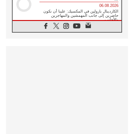
06.08.2026
الكاردينال بارولين في المكسيك: علينا أن نكون
حاضرين إلى جانب المهمشين والمهاجرين
والأجانب
06.08.2026
البابا لاوُن الرابع عشر للشباب في أسيزي:
"أوروبا والعالم يبحثان اليوم عن قديسين جُدد
فيكم"
06.08.2026
البابا في أسيزي يتحدث إلى الشباب المشاركين
في لقاء الشباب الفرنسيسكاني
06.08.2026
البابا لاوُن الرابع عشر يبرق معزيا بوفاة
الكاردينال جوليو دوارتي لانغا
05.08.2026
في مقابلته العامة مع المؤمنين البابا لاوُن الرابع
عشر يواصل الحديث عن الدستور في الليتورجيا
المقدسة مسلطا الضوء على صلاة الكنيسة
05.08.2026
البابا لاوُن الرابع عشر يزور في تشرين الثاني
٢٠٢٦ أوروغواي والأرجنتين وبيرو
05.08.2026
خمسون عاما على استشهاد الأسقف الأرجنتيني
الطوباوي إنريكي أنجيليلي