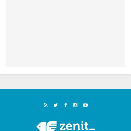
"أوروبا والعالم يبحثان اليوم عن قديسين جُدد
فيكم"