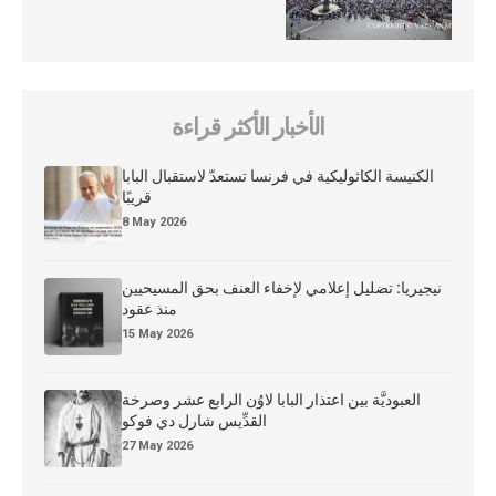
الأخبار الأكثر قراءة
الكنيسة الكاثوليكية في فرنسا تستعدّ لاستقبال البابا
قريبًا
8 May 2026
نيجيريا: تضليل إعلامي لإخفاء العنف بحق المسيحيين
منذ عقود
15 May 2026
العبوديَّة بين اعتذار البابا لاوُن الرابع عشر وصرخة
القدِّيس شارل دي فوكو
27 May 2026