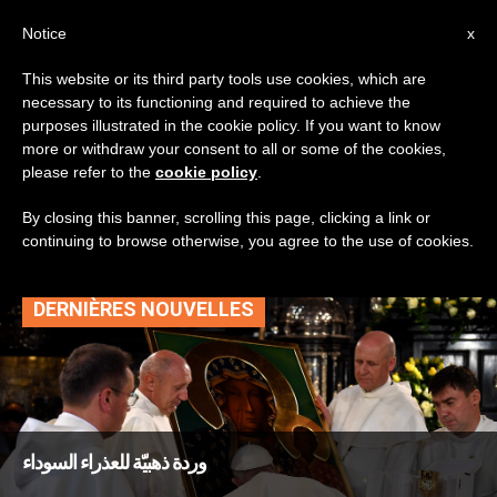
AR
Notice
x
This website or its third party tools use cookies, which are
necessary to its functioning and required to achieve the
TAG
purposes illustrated in the cookie policy. If you want to know
Posts Tagged ‘جاسنا
more or withdraw your consent to all or some of the cookies,
please refer to the
cookie policy
.
غورا’
By closing this banner, scrolling this page, clicking a link or
continuing to browse otherwise, you agree to the use of cookies.
DERNIÈRES NOUVELLES
وردة ذهبيّة للعذراء السوداء