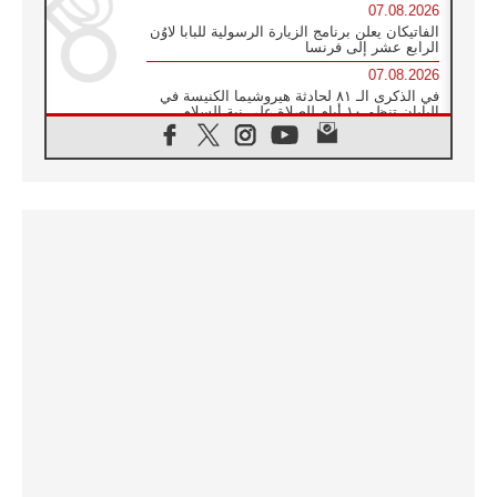
07.08.2026
الفاتيكان يعلن برنامج الزيارة الرسولية للبابا لاوُن
الرابع عشر إلى فرنسا
07.08.2026
في الذكرى الـ ٨١ لحادثة هيروشيما الكنيسة في
اليابان تنظم ١٠ أيام للصلاة على نية السلام
07.08.2026
الكنيسة في الأوروغواي: زيارة البابا ستعزز
الإيمان والرجاء
06.08.2026
الاجتماع الشهري للمطارنة الموارنة
06.08.2026
الكاردينال روسي: زيارة البابا لاوُن إلى الأرجنتين
هي تكريم للبابا فرنسيس
06.08.2026
زيارة البابا إلى البيرو ستكون زمن نعمة ومصالحة
ورجاء
06.08.2026
الكاردينال بارولين في المكسيك: علينا أن نكون
حاضرين إلى جانب المهمشين والمهاجرين
والأجانب
06.08.2026
البابا لاوُن الرابع عشر للشباب في أسيزي: