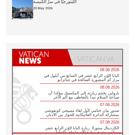
الليتورجيَّا في سرّ الكنيسة
20 May 2026
08.08.2026
البابا لاوُن الرابع عشر في السابع من أيلول في
مزار أم المشورة الصالحة في جناتزانو
08.08.2026
بارولين يختتم زيارته إلى المكسيك مؤكدا أن
صناعة السلام تبدأ بالتعاطف مع ألم الآخر
07.08.2026
صدور بيان ختامي لأول لقاء مسيحي كونفوشي
بمشاركة الدائرة الفاتيكانية للحوار بين الأديان
07.08.2026
الكاردينال ستورلا: زيارة البابا لاوُن الرابع عشر
ستكون بشرى سارة للأوروغواي بأكملها