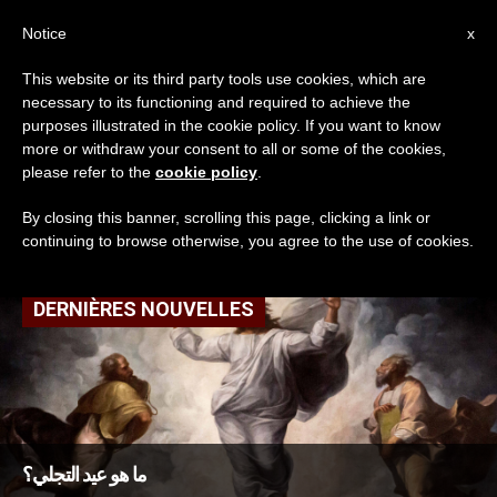
AR
Notice
x
This website or its third party tools use cookies, which are
necessary to its functioning and required to achieve the
TAG
purposes illustrated in the cookie policy. If you want to know
Posts Tagged ‘جبل
more or withdraw your consent to all or some of the cookies,
please refer to the
cookie policy
.
طابور’
By closing this banner, scrolling this page, clicking a link or
continuing to browse otherwise, you agree to the use of cookies.
DERNIÈRES NOUVELLES
ما هو عيد التجلي؟