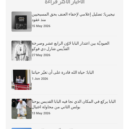
الأخبار الأكثر قراءة
نيجيريا: تضليل إعلامي لإخفاء العنف بحق المسيحيين
منذ عقود
15 May 2026
العبوديَّة بين اعتذار البابا لاوُن الرابع عشر وصرخة
القدِّيس شارل دي فوكو
27 May 2026
البابا: حياة الله قادرة على أن تغيّر حياتنا
1 Jun 2026
البابا يركع في المكان الذي نجا فيه البابا القديس يوحنا
بولس الثاني من محاولة اغتيال
13 May 2026