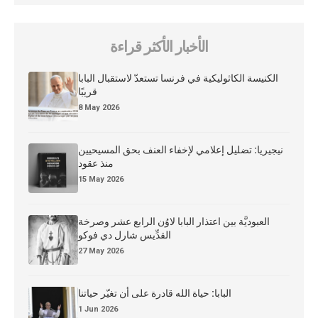
الأخبار الأكثر قراءة
الكنيسة الكاثوليكية في فرنسا تستعدّ لاستقبال البابا
قريبًا
8 May 2026
نيجيريا: تضليل إعلامي لإخفاء العنف بحق المسيحيين
منذ عقود
15 May 2026
العبوديَّة بين اعتذار البابا لاوُن الرابع عشر وصرخة
القدِّيس شارل دي فوكو
27 May 2026
البابا: حياة الله قادرة على أن تغيّر حياتنا
1 Jun 2026