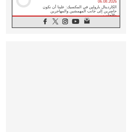
06.08.2026
الكاردينال بارولين في المكسيك: علينا أن نكون
حاضرين إلى جانب المهمشين والمهاجرين
والأجانب
06.08.2026
البابا لاوُن الرابع عشر للشباب في أسيزي:
"أوروبا والعالم يبحثان اليوم عن قديسين جُدد
فيكم"
06.08.2026
البابا في أسيزي يتحدث إلى الشباب المشاركين
في لقاء الشباب الفرنسيسكاني
06.08.2026
البابا لاوُن الرابع عشر يبرق معزيا بوفاة
الكاردينال جوليو دوارتي لانغا
05.08.2026
في مقابلته العامة مع المؤمنين البابا لاوُن الرابع
عشر يواصل الحديث عن الدستور في الليتورجيا
المقدسة مسلطا الضوء على صلاة الكنيسة
05.08.2026
البابا لاوُن الرابع عشر يزور في تشرين الثاني
٢٠٢٦ أوروغواي والأرجنتين وبيرو
05.08.2026
خمسون عاما على استشهاد الأسقف الأرجنتيني
الطوباوي إنريكي أنجيليلي