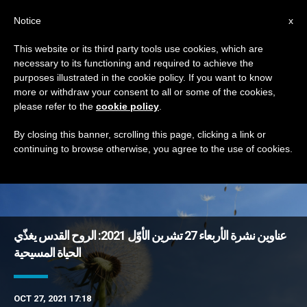
AR
Notice
x
This website or its third party tools use cookies, which are
necessary to its functioning and required to achieve the
TAG
purposes illustrated in the cookie policy. If you want to know
Posts Tagged ‘جرعة’
more or withdraw your consent to all or some of the cookies,
please refer to the
cookie policy
.
By closing this banner, scrolling this page, clicking a link or
continuing to browse otherwise, you agree to the use of cookies.
DERNIÈRES NOUVELLES
عناوين نشرة الأربعاء 27 تشرين الأوّل 2021: الروح القدس يغذّي
الحياة المسيحية
OCT 27, 2021 17:18