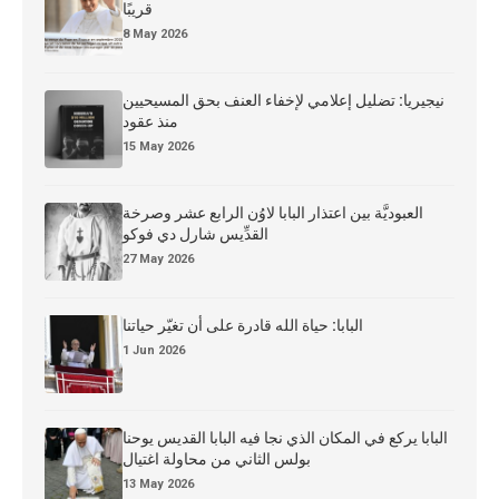
قريبًا
8 May 2026
نيجيريا: تضليل إعلامي لإخفاء العنف بحق المسيحيين
منذ عقود
15 May 2026
العبوديَّة بين اعتذار البابا لاوُن الرابع عشر وصرخة
القدِّيس شارل دي فوكو
27 May 2026
البابا: حياة الله قادرة على أن تغيّر حياتنا
1 Jun 2026
البابا يركع في المكان الذي نجا فيه البابا القديس يوحنا
بولس الثاني من محاولة اغتيال
13 May 2026