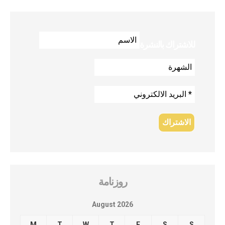
للاشتراك بالنشرة
روزنامة
August 2026
M
T
W
T
F
S
S