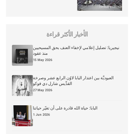
الأخبار الأكثر قراءة
نيجيريا: تضليل إعلامي لإخفاء العنف بحق المسيحيين
منذ عقود
15 May 2026
العبوديَّة بين اعتذار البابا لاوُن الرابع عشر وصرخة
القدِّيس شارل دي فوكو
27 May 2026
البابا: حياة الله قادرة على أن تغيّر حياتنا
1 Jun 2026