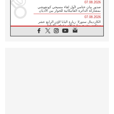
07.08.2026
صدور بيان ختامي لأول لقاء مسيحي كونفوشي
بمشاركة الدائرة الفاتيكانية للحوار بين الأديان
07.08.2026
الكاردينال ستورلا: زيارة البابا لاوُن الرابع عشر
ستكون بشرى سارة للأوروغواي بأكملها
07.08.2026
الفاتيكان يعلن برنامج الزيارة الرسولية للبابا لاوُن
الرابع عشر إلى فرنسا
07.08.2026
في الذكرى الـ ٨١ لحادثة هيروشيما الكنيسة في
اليابان تنظم ١٠ أيام للصلاة على نية السلام
07.08.2026
الكنيسة في الأوروغواي: زيارة البابا ستعزز
الإيمان والرجاء
06.08.2026
الاجتماع الشهري للمطارنة الموارنة
06.08.2026
الكاردينال روسي: زيارة البابا لاوُن إلى الأرجنتين
هي تكريم للبابا فرنسيس
06.08.2026
زيارة البابا إلى البيرو ستكون زمن نعمة ومصالحة
ورجاء