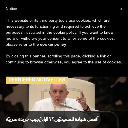
AR
Notice
x
This website or its third party tools use cookies, which are
necessary to its functioning and required to achieve the
TAG
purposes illustrated in the cookie policy. If you want to know
Posts Tagged ‘جريدة
more or withdraw your consent to all or some of the cookies,
please refer to the
cookie policy
.
صربية’
By closing this banner, scrolling this page, clicking a link or
continuing to browse otherwise, you agree to the use of cookies.
DERNIÈRES NOUVELLES
أفضل شهادة للمسيحيّين؟؟ البابا يُجيب جريدة صربيّة