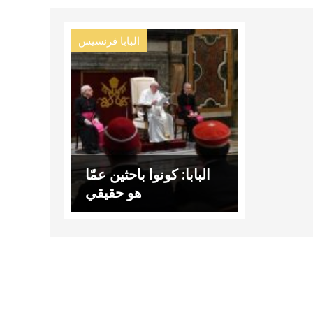
البابا فرنسيس
البابا: كونوا باحثين عمّا
هو حقيقي