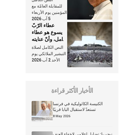
النَّفَس في حياة
للمقابلة العامّة مع
الكنيسة
المؤمنين يوم الأربعاء
5 آب 2026
عطاء الرّبّ
يسوع هو عطاء
شامل، وأنّ عنايته
بنا لا تغيب عنّا
النص الكامل لصلاة
أبدًا
التبشير الملائكي يوم
الأحد 2 آب 2026
الأخبار الأكثر قراءة
الكنيسة الكاثوليكية في فرنسا
تستعدّ لاستقبال البابا قريبًا
8 May 2026
نيجيريا: تضليل إعلامي لإخفاء العنف