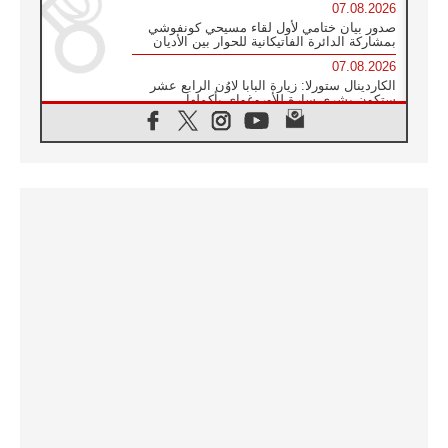
07.08.2026
صدور بيان ختامي لأول لقاء مسيحي كونفوشي
بمشاركة الدائرة الفاتيكانية للحوار بين الأديان
07.08.2026
الكاردينال ستورلا: زيارة البابا لاوُن الرابع عشر
ستكون بشرى سارة للأوروغواي بأكملها
07.08.2026
الفاتيكان يعلن برنامج الزيارة الرسولية للبابا لاوُن
الرابع عشر إلى فرنسا
07.08.2026
في الذكرى الـ ٨١ لحادثة هيروشيما الكنيسة في
اليابان تنظم ١٠ أيام للصلاة على نية السلام
07.08.2026
الكنيسة في الأوروغواي: زيارة البابا ستعزز
الإيمان والرجاء
06.08.2026
الاجتماع الشهري للمطارنة الموارنة
06.08.2026
الكاردينال روسي: زيارة البابا لاوُن إلى الأرجنتين
هي تكريم للبابا فرنسيس
06.08.2026
زيارة البابا إلى البيرو ستكون زمن نعمة ومصالحة
ورجاء