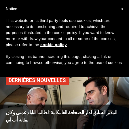
AR
Notice
x
This website or its third party tools use cookies, which are
necessary to its functioning and required to achieve the
TAG
purposes illustrated in the cookie policy. If you want to know
Posts Tagged
more or withdraw your consent to all or some of the cookies,
please refer to the
cookie policy
.
‘جيزوتي’
By closing this banner, scrolling this page, clicking a link or
continuing to browse otherwise, you agree to the use of cookies.
DERNIÈRES NOUVELLES
المدير السابق لدار الصحافة الفاتيكانية: لطالما البابا دعمني وكان
بمثابة أب لي