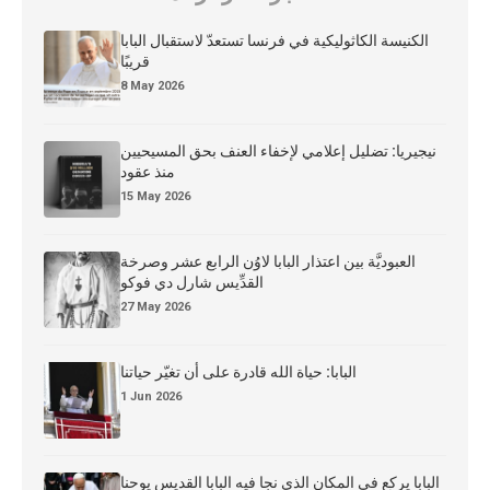
الكنيسة الكاثوليكية في فرنسا تستعدّ لاستقبال البابا
قريبًا
8 May 2026
نيجيريا: تضليل إعلامي لإخفاء العنف بحق المسيحيين
منذ عقود
15 May 2026
العبوديَّة بين اعتذار البابا لاوُن الرابع عشر وصرخة
القدِّيس شارل دي فوكو
27 May 2026
البابا: حياة الله قادرة على أن تغيّر حياتنا
1 Jun 2026
البابا يركع في المكان الذي نجا فيه البابا القديس يوحنا