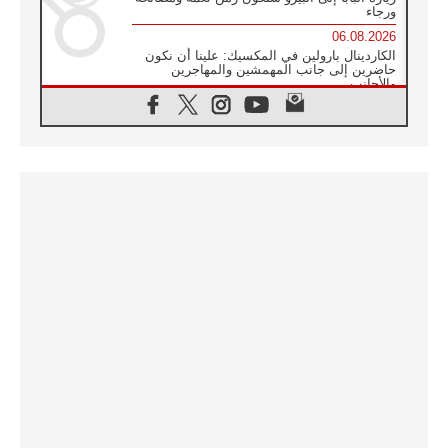
ورجاء
06.08.2026
الكاردينال بارولين في المكسيك: علينا أن نكون
حاضرين إلى جانب المهمشين والمهاجرين
والأجانب
06.08.2026
البابا لاوُن الرابع عشر للشباب في أسيزي:
"أوروبا والعالم يبحثان اليوم عن قديسين جُدد
فيكم"
06.08.2026
البابا في أسيزي يتحدث إلى الشباب المشاركين
في لقاء الشباب الفرنسيسكاني
06.08.2026
البابا لاوُن الرابع عشر يبرق معزيا بوفاة
الكاردينال جوليو دوارتي لانغا
05.08.2026
في مقابلته العامة مع المؤمنين البابا لاوُن الرابع
عشر يواصل الحديث عن الدستور في الليتورجيا
المقدسة مسلطا الضوء على صلاة الكنيسة
05.08.2026
البابا لاوُن الرابع عشر يزور في تشرين الثاني
٢٠٢٦ أوروغواي والأرجنتين وبيرو
05.08.2026
خمسون عاما على استشهاد الأسقف الأرجنتيني