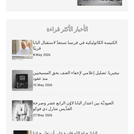
الأخبار الأكثر قراءة
الكنيسة الكاثوليكية في فرنسا تستعدّ لاستقبال البابا
قريبًا
8 May 2026
نيجيريا: تضليل إعلامي لإخفاء العنف بحق المسيحيين
منذ عقود
15 May 2026
العبوديَّة بين اعتذار البابا لاوُن الرابع عشر وصرخة
القدِّيس شارل دي فوكو
27 May 2026
البابا: حياة الله قادرة على أن تغيّر حياتنا