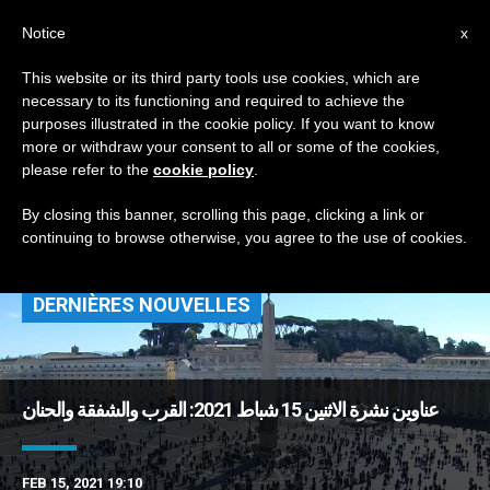
AR
Notice
x
This website or its third party tools use cookies, which are
necessary to its functioning and required to achieve the
TAG
purposes illustrated in the cookie policy. If you want to know
Posts Tagged ‘حجر
more or withdraw your consent to all or some of the cookies,
please refer to the
cookie policy
.
صحي’
By closing this banner, scrolling this page, clicking a link or
continuing to browse otherwise, you agree to the use of cookies.
DERNIÈRES NOUVELLES
عناوين نشرة الاثنين 15 شباط 2021: القرب والشفقة والحنان
FEB 15, 2021 19:10