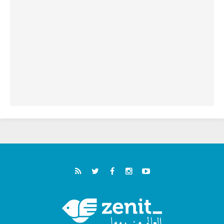
الطوباوي إنريكي أنجيليلي