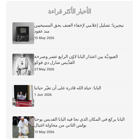
الأخبار الأكثر قراءة
نيجيريا: تضليل إعلامي لإخفاء العنف بحق المسيحيين
منذ عقود
15 May 2026
العبوديَّة بين اعتذار البابا لاوُن الرابع عشر وصرخة
القدِّيس شارل دي فوكو
27 May 2026
البابا: حياة الله قادرة على أن تغيّر حياتنا
1 Jun 2026
البابا يركع في المكان الذي نجا فيه البابا القديس يوحنا
بولس الثاني من محاولة اغتيال
13 May 2026