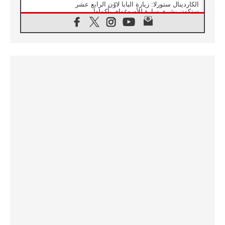
الكاردينال ستورلا: زيارة البابا لاوُن الرابع عشر
ستكون بشرى سارة للأوروغواي بأكملها
07.08.2026
الفاتيكان يعلن برنامج الزيارة الرسولية للبابا لاوُن
الرابع عشر إلى فرنسا
07.08.2026
في الذكرى الـ ٨١ لحادثة هيروشيما الكنيسة في
اليابان تنظم ١٠ أيام للصلاة على نية السلام
07.08.2026
الكنيسة في الأوروغواي: زيارة البابا ستعزز
الإيمان والرجاء
06.08.2026
الاجتماع الشهري للمطارنة الموارنة
06.08.2026
الكاردينال روسي: زيارة البابا لاوُن إلى الأرجنتين
هي تكريم للبابا فرنسيس
06.08.2026
زيارة البابا إلى البيرو ستكون زمن نعمة ومصالحة
ورجاء