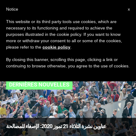
AR
Notice
x
This website or its third party tools use cookies, which are
necessary to its functioning and required to achieve the
TAG
purposes illustrated in the cookie policy. If you want to know
Posts Tagged ‘حريق
more or withdraw your consent to all or some of the cookies,
please refer to the
cookie policy
.
كنيسة’
By closing this banner, scrolling this page, clicking a link or
continuing to browse otherwise, you agree to the use of cookies.
DERNIÈRES NOUVELLES
عناوين نشرة الثلاثاء 21 تموز 2020: الإصغاء للمصالحة