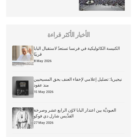
الأخبار الأكثر قراءة
الكنيسة الكاثوليكية في فرنسا تستعدّ لاستقبال البابا
قريبًا
8 May 2026
نيجيريا: تضليل إعلامي لإخفاء العنف بحق المسيحيين
منذ عقود
15 May 2026
العبوديَّة بين اعتذار البابا لاوُن الرابع عشر وصرخة
القدِّيس شارل دي فوكو
27 May 2026