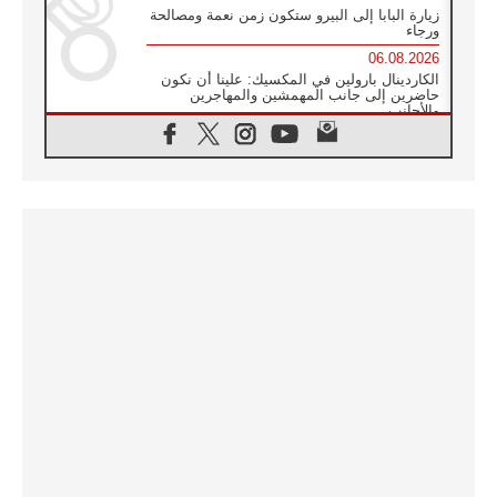
زيارة البابا إلى البيرو ستكون زمن نعمة ومصالحة
ورجاء
06.08.2026
الكاردينال بارولين في المكسيك: علينا أن نكون
حاضرين إلى جانب المهمشين والمهاجرين
والأجانب
06.08.2026
البابا لاوُن الرابع عشر للشباب في أسيزي:
"أوروبا والعالم يبحثان اليوم عن قديسين جُدد
فيكم"
06.08.2026
البابا في أسيزي يتحدث إلى الشباب المشاركين
في لقاء الشباب الفرنسيسكاني
06.08.2026
البابا لاوُن الرابع عشر يبرق معزيا بوفاة
الكاردينال جوليو دوارتي لانغا
05.08.2026
في مقابلته العامة مع المؤمنين البابا لاوُن الرابع
عشر يواصل الحديث عن الدستور في الليتورجيا
المقدسة مسلطا الضوء على صلاة الكنيسة
05.08.2026
البابا لاوُن الرابع عشر يزور في تشرين الثاني
٢٠٢٦ أوروغواي والأرجنتين وبيرو
05.08.2026