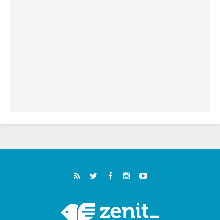
خمسون عاما على استشهاد الأسقف الأرجنتيني
الطوباوي إنريكي أنجيليلي