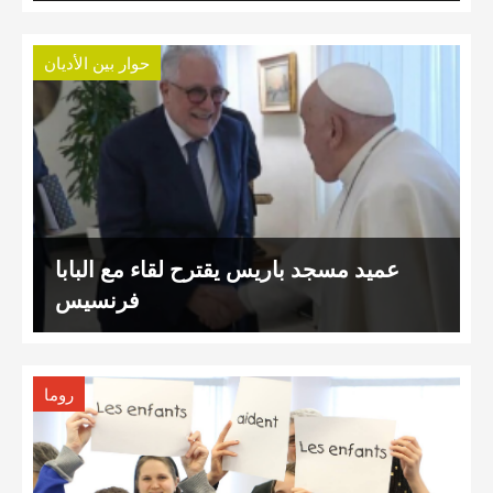
حوار بين الأديان
عميد مسجد باريس يقترح لقاء مع البابا
فرنسيس
روما