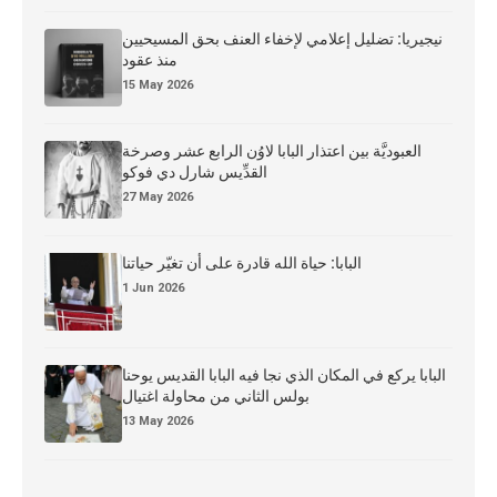
نيجيريا: تضليل إعلامي لإخفاء العنف بحق المسيحيين
منذ عقود
15 May 2026
العبوديَّة بين اعتذار البابا لاوُن الرابع عشر وصرخة
القدِّيس شارل دي فوكو
27 May 2026
البابا: حياة الله قادرة على أن تغيّر حياتنا
1 Jun 2026
البابا يركع في المكان الذي نجا فيه البابا القديس يوحنا
بولس الثاني من محاولة اغتيال
13 May 2026