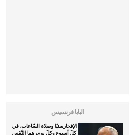
البابا فرنسيس
الإفخارستيّا وصلاة السّاعات، في
كلّ أسبوع وكلّ يوم، هما النَّفَس