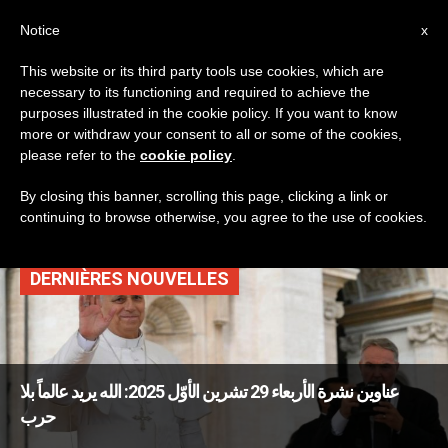
AR
Notice
x
This website or its third party tools use cookies, which are
necessary to its functioning and required to achieve the
TAG
purposes illustrated in the cookie policy. If you want to know
Posts Tagged ‘حوار
more or withdraw your consent to all or some of the cookies,
please refer to the
cookie policy
.
بين الأديان’
By closing this banner, scrolling this page, clicking a link or
continuing to browse otherwise, you agree to the use of cookies.
DERNIÈRES NOUVELLES
عناوين نشرة الأربعاء 29 تشرين الأوّل 2025: الله يريد عالماً بلا
حرب