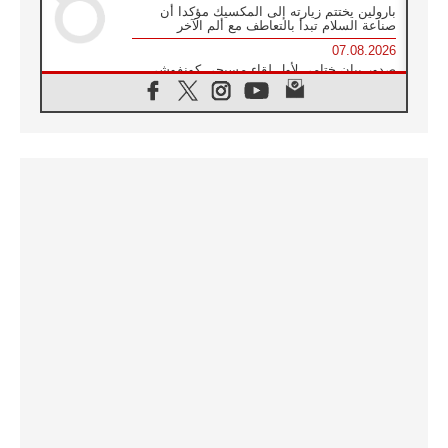
بارولين يختتم زيارته إلى المكسيك مؤكدا أن
صناعة السلام تبدأ بالتعاطف مع ألم الآخر
07.08.2026
صدور بيان ختامي لأول لقاء مسيحي كونفوشي
بمشاركة الدائرة الفاتيكانية للحوار بين الأديان
07.08.2026
الكاردينال ستورلا: زيارة البابا لاوُن الرابع عشر
ستكون بشرى سارة للأوروغواي بأكملها
07.08.2026
الفاتيكان يعلن برنامج الزيارة الرسولية للبابا لاوُن
الرابع عشر إلى فرنسا
07.08.2026
في الذكرى الـ ٨١ لحادثة هيروشيما الكنيسة في
اليابان تنظم ١٠ أيام للصلاة على نية السلام
07.08.2026
الكنيسة في الأوروغواي: زيارة البابا ستعزز
الإيمان والرجاء
06.08.2026
الاجتماع الشهري للمطارنة الموارنة
06.08.2026
الكاردينال روسي: زيارة البابا لاوُن إلى الأرجنتين
هي تكريم للبابا فرنسيس