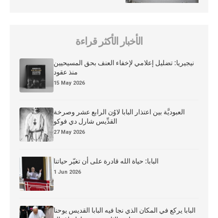
الأخبار الأكثر قراءة
نيجيريا: تضليل إعلامي لإخفاء العنف بحق المسيحيين
منذ عقود
15 May 2026
العبوديَّة بين اعتذار البابا لاوُن الرابع عشر وصرخة
القدِّيس شارل دي فوكو
27 May 2026
البابا: حياة الله قادرة على أن تغيّر حياتنا
1 Jun 2026
البابا يركع في المكان الذي نجا فيه البابا القديس يوحنا