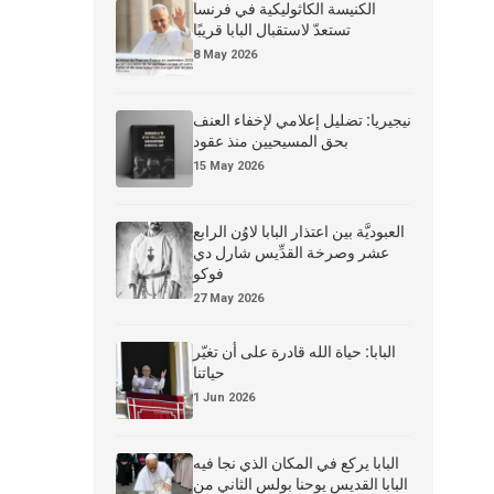
الكنيسة الكاثوليكية في فرنسا
تستعدّ لاستقبال البابا قريبًا
8 May 2026
نيجيريا: تضليل إعلامي لإخفاء العنف
بحق المسيحيين منذ عقود
15 May 2026
العبوديَّة بين اعتذار البابا لاوُن الرابع
عشر وصرخة القدِّيس شارل دي
فوكو
27 May 2026
البابا: حياة الله قادرة على أن تغيّر
حياتنا
1 Jun 2026
البابا يركع في المكان الذي نجا فيه
البابا القديس يوحنا بولس الثاني من