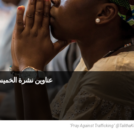
عناوين نشرة الخميس 20 كانون الثاني 2021: حقوق ال
"Pray Against Trafficking" @Talit