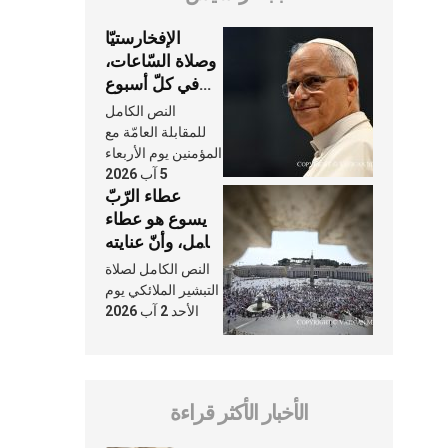
الإفخارستيّا
وصلاة السّاعات،
في كلّ أسبوع
وكلّ يوم، هما
النص الكامل
النَّفَس في حياة
للمقابلة العامّة مع
الكنيسة
المؤمنين يوم الأربعاء
5 آب 2026
عطاء الرّبّ
يسوع هو عطاء
شامل، وأنّ عنايته
بنا لا تغيب عنّا
النص الكامل لصلاة
أبدًا
التبشير الملائكي يوم
الأحد 2 آب 2026
الأخبار الأكثر قراءة