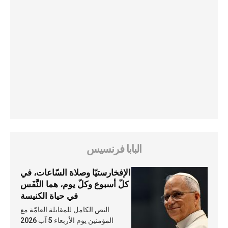
البابا فرنسيس
الإفخارستيّا وصلاة السّاعات، في
كلّ أسبوع وكلّ يوم، هما النَّفَس
في حياة الكنيسة
النص الكامل للمقابلة العامّة مع
المؤمنين يوم الأربعاء 5 آب 2026