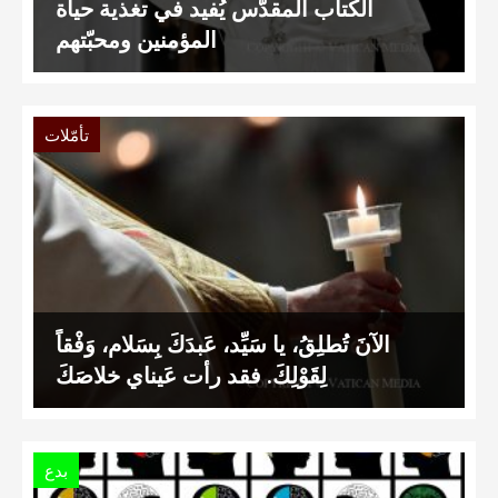
الكتاب المقدّس يُفيد في تغذية حياة
المؤمنين ومحبّتهم
تأمّلات
الآنَ تُطلِقُ، يا سَيِّد، عَبدَكَ بِسَلام، وَفْقاً
لِقَوْلِكَ. فقد رأت عَيناي خلاصَكَ
بدع