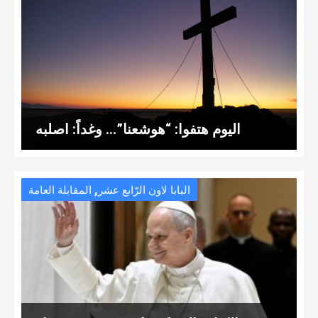
اليوم هتفوا: “هوشعنا”… وغداً: اصلبه
,
البابا لاون الرّابع عشر
المقابلة العامة