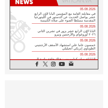
05.08.2026
في مقابلته العامة مع المؤمنين البابا لاوُن الرابع
عشر يواصل الحديث عن الدستور في الليتورجيا
المقدسة مسلطا الضوء على صلاة الكنيسة
05.08.2026
البابا لاوُن الرابع عشر يزور في تشرين الثاني
٢٠٢٦ أوروغواي والأرجنتين وبيرو
05.08.2026
خمسون عاما على استشهاد الأسقف الأرجنتيني
الطوباوي إنريكي أنجيليلي
05.08.2026
البابا لفرسان كولومبوس: هناك حاجة ماسة إلى
أنبياء تناغم يسعون إلى بناء الجسور
04.08.2026
وفاة الكاردينال جوليو دوارتي لانغا
04.08.2026
عميد دائرة الحوار بين الأديان يفتتح في سيول
أول لقاء مسيحي كونفوشي
04.08.2026
إطلاق النشيد الرسمي لليوم العالمي للشباب في
سيول
04.08.2026