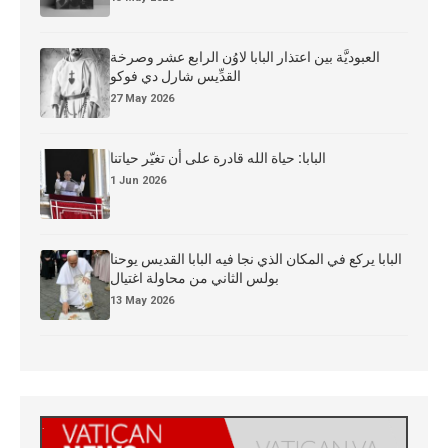
العبوديَّة بين اعتذار البابا لاوُن الرابع عشر وصرخة
القدِّيس شارل دي فوكو
27 May 2026
البابا: حياة الله قادرة على أن تغيّر حياتنا
1 Jun 2026
البابا يركع في المكان الذي نجا فيه البابا القديس يوحنا
بولس الثاني من محاولة اغتيال
13 May 2026