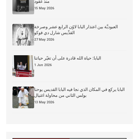
منذ عقود
15 May 2026
العبوديَّة بين اعتذار البابا لاوُن الرابع عشر وصرخة
القدِّيس شارل دي فوكو
27 May 2026
البابا: حياة الله قادرة على أن تغيّر حياتنا
1 Jun 2026
البابا يركع في المكان الذي نجا فيه البابا القديس يوحنا
بولس الثاني من محاولة اغتيال
13 May 2026