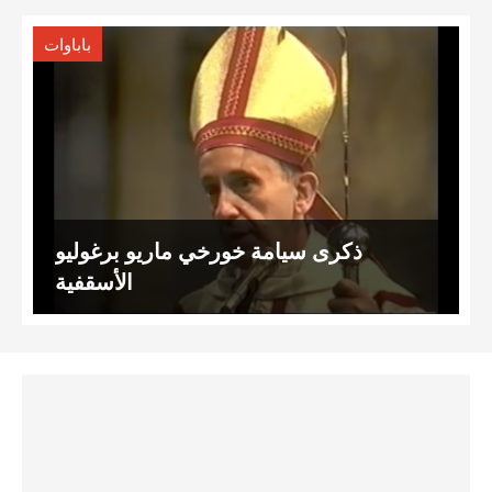
باباوات
ذكرى سيامة خورخي ماريو برغوليو
الأسقفية