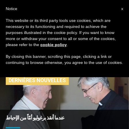
AR
Notice
x
This website or its third party tools use cookies, which are
necessary to its functioning and required to achieve the
TAG
purposes illustrated in the cookie policy. If you want to know
Posts Tagged ‘خورخي
more or withdraw your consent to all or some of the cookies,
please refer to the
cookie policy
.
ماريو برغوليو’
By closing this banner, scrolling this page, clicking a link or
continuing to browse otherwise, you agree to the use of cookies.
DERNIÈRES NOUVELLES
عندما أنقذ برغوليو أمّاً من الإحباط