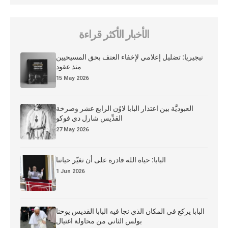
الأخبار الأكثر قراءة
نيجيريا: تضليل إعلامي لإخفاء العنف بحق المسيحيين
منذ عقود
15 May 2026
العبوديَّة بين اعتذار البابا لاوُن الرابع عشر وصرخة
القدِّيس شارل دي فوكو
27 May 2026
البابا: حياة الله قادرة على أن تغيّر حياتنا
1 Jun 2026
البابا يركع في المكان الذي نجا فيه البابا القديس يوحنا
بولس الثاني من محاولة اغتيال