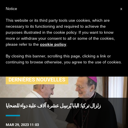
AR
Notice
x
This website or its third party tools use cookies, which are
necessary to its functioning and required to achieve the
TAG
purposes illustrated in the cookie policy. If you want to know
Posts Tagged ‘دائرة
more or withdraw your consent to all or some of the cookies,
please refer to the
cookie policy
.
الأعمال الخيريّة’
By closing this banner, scrolling this page, clicking a link or
continuing to browse otherwise, you agree to the use of cookies.
DERNIÈRES NOUVELLES
زلزال تركيا: البابا يُرسِل عشرة آلاف علبة دواء للضحايا
MAR 29, 2023 11:03