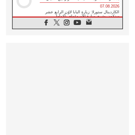
07.08.2026
الكاردينال ستورلا: زيارة البابا لاوُن الرابع عشر
ستكون بشرى سارة للأوروغواي بأكملها
07.08.2026
الفاتيكان يعلن برنامج الزيارة الرسولية للبابا لاوُن
الرابع عشر إلى فرنسا
07.08.2026
في الذكرى الـ ٨١ لحادثة هيروشيما الكنيسة في
اليابان تنظم ١٠ أيام للصلاة على نية السلام
07.08.2026
الكنيسة في الأوروغواي: زيارة البابا ستعزز
الإيمان والرجاء
06.08.2026
الاجتماع الشهري للمطارنة الموارنة
06.08.2026
الكاردينال روسي: زيارة البابا لاوُن إلى الأرجنتين
هي تكريم للبابا فرنسيس
06.08.2026
زيارة البابا إلى البيرو ستكون زمن نعمة ومصالحة
ورجاء