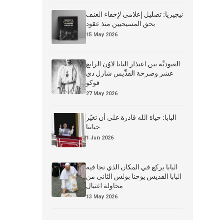
نيجيريا: تضليل إعلامي لإخفاء العنف
بحق المسيحيين منذ عقود
15 May 2026
العبوديَّة بين اعتذار البابا لاوُن الرابع
عشر وصرخة القدِّيس شارل دي
فوكو
27 May 2026
البابا: حياة الله قادرة على أن تغيّر
حياتنا
1 Jun 2026
البابا يركع في المكان الذي نجا فيه
البابا القديس يوحنا بولس الثاني من
محاولة اغتيال
13 May 2026