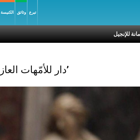
تبرع
وثائق
الكنيسة و
Posts Tagged ‘دار للأمّهات العازبات’