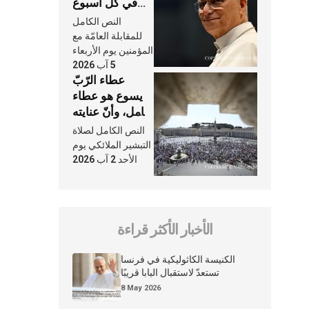
في كلّ أسبوع
وكلّ يوم، هما
النص الكامل
النَّفَس في حياة
للمقابلة العامّة مع
الكنيسة
المؤمنين يوم الأربعاء
5 آب 2026
عطاء الرّبّ
يسوع هو عطاء
شامل، وأنّ عنايته
بنا لا تغيب عنّا
النص الكامل لصلاة
أبدًا
التبشير الملائكي يوم
الأحد 2 آب 2026
الأخبار الأكثر قراءة
الكنيسة الكاثوليكية في فرنسا
تستعدّ لاستقبال البابا قريبًا
8 May 2026