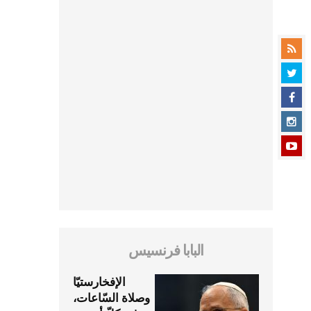
البابا فرنسيس
الإفخارستيّا
وصلاة السّاعات،