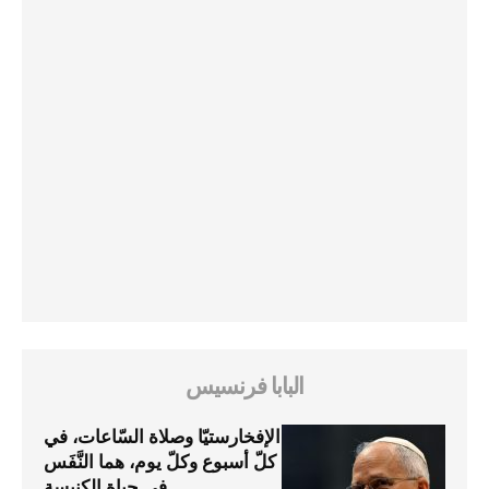
البابا فرنسيس
الإفخارستيّا وصلاة السّاعات، في
كلّ أسبوع وكلّ يوم، هما النَّفَس
في حياة الكنيسة