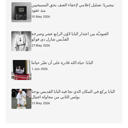
نيجيريا: تضليل إعلامي لإخفاء العنف بحق المسيحيين
منذ عقود
15 May 2026
العبوديَّة بين اعتذار البابا لاوُن الرابع عشر وصرخة
القدِّيس شارل دي فوكو
27 May 2026
البابا: حياة الله قادرة على أن تغيّر حياتنا
1 Jun 2026
البابا يركع في المكان الذي نجا فيه البابا القديس يوحنا
بولس الثاني من محاولة اغتيال
13 May 2026