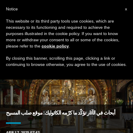
AR
Notice
x
This website or its third party tools use cookies, which are
necessary to its functioning and required to achieve the
TAG
purposes illustrated in the cookie policy. If you want to know
Posts Tagged ‘دليل’
more or withdraw your consent to all or some of the cookies,
please refer to the
cookie policy
.
By closing this banner, scrolling this page, clicking a link or
continuing to browse otherwise, you agree to the use of cookies.
DERNIÈRES NOUVELLES
أبحاث في الآثار تؤكّد ما كرّمه الكاثوليك: موقع صلب المسيح
APR 17, 2025 07:42