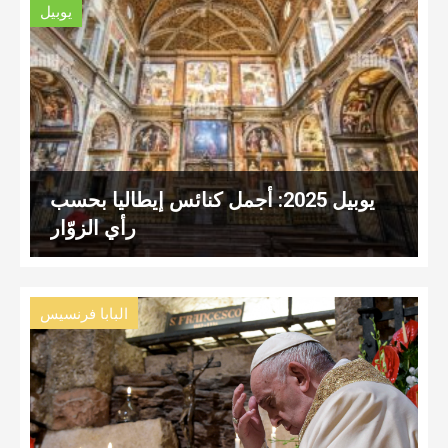
يوبيل
يوبيل 2025: أجمل كنائس إيطاليا بحسب
رأي الزوّار
البابا فرنسيس