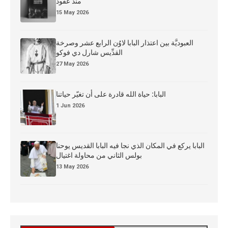
منذ عقود
15 May 2026
العبوديَّة بين اعتذار البابا لاوُن الرابع عشر وصرخة
القدِّيس شارل دي فوكو
27 May 2026
البابا: حياة الله قادرة على أن تغيّر حياتنا
1 Jun 2026
البابا يركع في المكان الذي نجا فيه البابا القديس يوحنا
بولس الثاني من محاولة اغتيال
13 May 2026