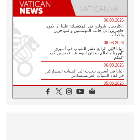
06.08.2026
الكاردينال بارولين في المكسيك: علينا أن نكون
حاضرين إلى جانب المهمشين والمهاجرين
والأجانب
06.08.2026
البابا لاوُن الرابع عشر للشباب في أسيزي:
"أوروبا والعالم يبحثان اليوم عن قديسين جُدد
فيكم"
06.08.2026
البابا في أسيزي يتحدث إلى الشباب المشاركين
في لقاء الشباب الفرنسيسكاني
05.08.2026
في مقابلته العامة مع المؤمنين البابا لاوُن الرابع
عشر يواصل الحديث عن الدستور في الليتورجيا
المقدسة مسلطا الضوء على صلاة الكنيسة
05.08.2026
البابا لاوُن الرابع عشر يزور في تشرين الثاني
٢٠٢٦ أوروغواي والأرجنتين وبيرو
05.08.2026
خمسون عاما على استشهاد الأسقف الأرجنتيني
الطوباوي إنريكي أنجيليلي