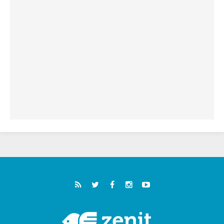
05.08.2026
خمسون عاما على استشهاد الأسقف الأرجنتيني
الطوباوي إنريكي أنجيليلي