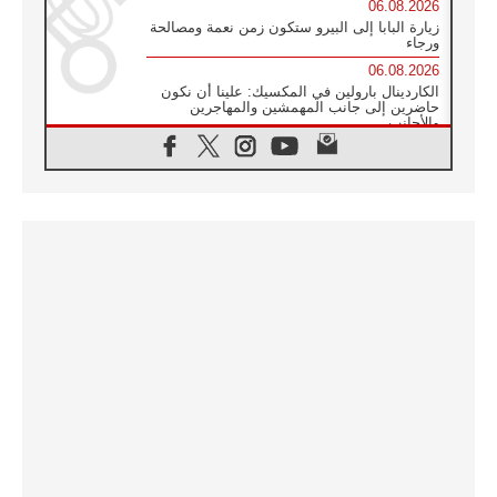
06.08.2026
زيارة البابا إلى البيرو ستكون زمن نعمة ومصالحة
ورجاء
06.08.2026
الكاردينال بارولين في المكسيك: علينا أن نكون
حاضرين إلى جانب المهمشين والمهاجرين
والأجانب
06.08.2026
البابا لاوُن الرابع عشر للشباب في أسيزي:
"أوروبا والعالم يبحثان اليوم عن قديسين جُدد
فيكم"
06.08.2026
البابا في أسيزي يتحدث إلى الشباب المشاركين
في لقاء الشباب الفرنسيسكاني
06.08.2026
البابا لاوُن الرابع عشر يبرق معزيا بوفاة
الكاردينال جوليو دوارتي لانغا
05.08.2026
في مقابلته العامة مع المؤمنين البابا لاوُن الرابع
عشر يواصل الحديث عن الدستور في الليتورجيا
المقدسة مسلطا الضوء على صلاة الكنيسة
05.08.2026
البابا لاوُن الرابع عشر يزور في تشرين الثاني
٢٠٢٦ أوروغواي والأرجنتين وبيرو