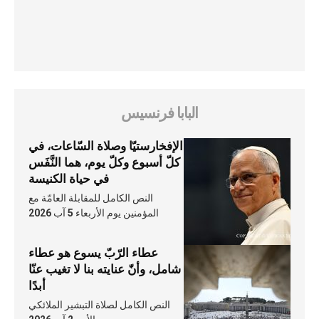
البابا فرنسيس
الإفخارستيّا وصلاة السّاعات، في
كلّ أسبوع وكلّ يوم، هما النَّفَس
في حياة الكنيسة
النص الكامل للمقابلة العامّة مع
المؤمنين يوم الأربعاء 5 آب 2026
عطاء الرّبّ يسوع هو عطاء
شامل، وأنّ عنايته بنا لا تغيب عنّا
أبدًا
النص الكامل لصلاة التبشير الملائكي