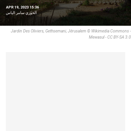
APR 19, 2023 15:36
الخوري سامر الياس
Jardin Des Oliviers, Gethsemani, Jérusalem © Wikimedia Commons -
Mewasul - CC BY-SA 3.0