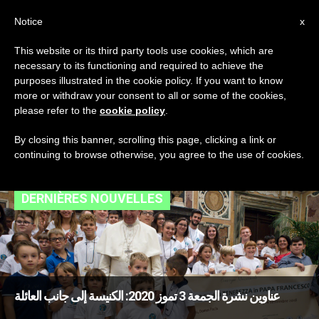
AR
Notice
x
This website or its third party tools use cookies, which are
necessary to its functioning and required to achieve the
TAG
purposes illustrated in the cookie policy. If you want to know
Posts Tagged ‘دول
more or withdraw your consent to all or some of the cookies,
please refer to the
cookie policy
.
فقيرة’
By closing this banner, scrolling this page, clicking a link or
continuing to browse otherwise, you agree to the use of cookies.
DERNIÈRES NOUVELLES
عناوين نشرة الجمعة 3 تموز 2020: الكنيسة إلى جانب العائلة