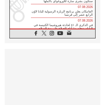
ستكون بشرى سارة للأوروغواي بأكملها
07.08.2026
الفاتيكان يعلن برنامج الزيارة الرسولية للبابا لاوُن
الرابع عشر إلى فرنسا
07.08.2026
في الذكرى الـ ٨١ لحادثة هيروشيما الكنيسة في
اليابان تنظم ١٠ أيام للصلاة على نية السلام
07.08.2026
الكنيسة في الأوروغواي: زيارة البابا ستعزز
الإيمان والرجاء
06.08.2026
الاجتماع الشهري للمطارنة الموارنة
06.08.2026
الكاردينال روسي: زيارة البابا لاوُن إلى الأرجنتين
هي تكريم للبابا فرنسيس
06.08.2026
زيارة البابا إلى البيرو ستكون زمن نعمة ومصالحة
ورجاء
06.08.2026
الكاردينال بارولين في المكسيك: علينا أن نكون
حاضرين إلى جانب المهمشين والمهاجرين
والأجانب
06.08.2026