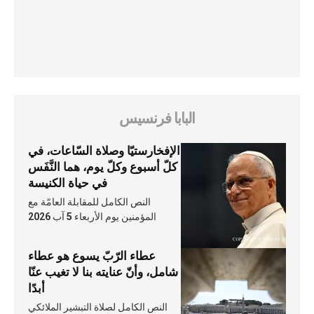
البابا فرنسيس
الإفخارستيّا وصلاة السّاعات، في
كلّ أسبوع وكلّ يوم، هما النَّفَس
في حياة الكنيسة
النص الكامل للمقابلة العامّة مع
المؤمنين يوم الأربعاء 5 آب 2026
عطاء الرّبّ يسوع هو عطاء
شامل، وأنّ عنايته بنا لا تغيب عنّا
أبدًا
النص الكامل لصلاة التبشير الملائكي