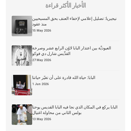
الأخبار الأكثر قراءة
نيجيريا: تضليل إعلامي لإخفاء العنف بحق المسيحيين
منذ عقود
15 May 2026
العبوديَّة بين اعتذار البابا لاوُن الرابع عشر وصرخة
القدِّيس شارل دي فوكو
27 May 2026
البابا: حياة الله قادرة على أن تغيّر حياتنا
1 Jun 2026
البابا يركع في المكان الذي نجا فيه البابا القديس يوحنا
بولس الثاني من محاولة اغتيال
13 May 2026