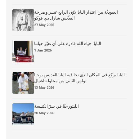
العبوديَّة بين اعتذار البابا لاوُن الرابع عشر وصرخة
القدِّيس شارل دي فوكو
27 May 2026
البابا: حياة الله قادرة على أن تغيّر حياتنا
1 Jun 2026
البابا يركع في المكان الذي نجا فيه البابا القديس يوحنا
بولس الثاني من محاولة اغتيال
13 May 2026
الليتورجيَّا في سرّ الكنيسة
20 May 2026