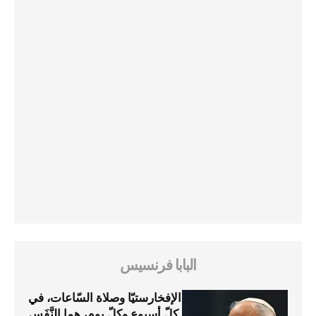
البابا فرنسيس
الإفخارستيّا وصلاة السّاعات، في
كلّ أسبوع وكلّ يوم، هما النَّفَس