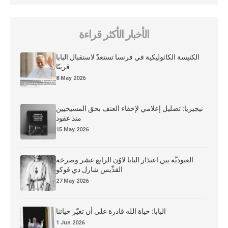
الأخبار الأكثر قراءة
الكنيسة الكاثوليكية في فرنسا تستعدّ لاستقبال البابا
قريبًا
8 May 2026
نيجيريا: تضليل إعلامي لإخفاء العنف بحق المسيحيين
منذ عقود
15 May 2026
العبوديَّة بين اعتذار البابا لاوُن الرابع عشر وصرخة
القدِّيس شارل دي فوكو
27 May 2026
البابا: حياة الله قادرة على أن تغيّر حياتنا
1 Jun 2026