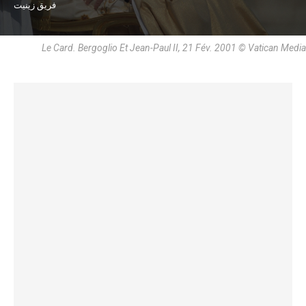
فريق زينيت
Le Card. Bergoglio Et Jean-Paul II, 21 Fév. 2001 © Vatican Media