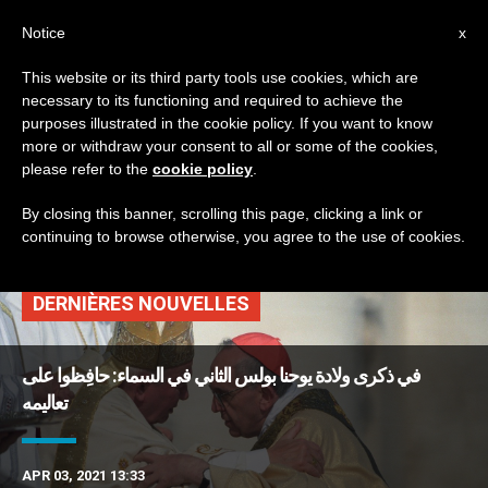
AR
Notice
x
This website or its third party tools use cookies, which are
necessary to its functioning and required to achieve the
TAG
purposes illustrated in the cookie policy. If you want to know
Posts Tagged ‘ذكرى
more or withdraw your consent to all or some of the cookies,
please refer to the
cookie policy
.
وفاة يوحنا بولس الثاني’
By closing this banner, scrolling this page, clicking a link or
continuing to browse otherwise, you agree to the use of cookies.
DERNIÈRES NOUVELLES
في ذكرى ولادة يوحنا بولس الثاني في السماء: حافِظوا على
تعاليمه
APR 03, 2021 13:33