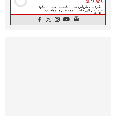
06.08.2026
الكاردينال بارولين في المكسيك: علينا أن نكون
حاضرين إلى جانب المهمشين والمهاجرين
والأجانب
06.08.2026
البابا لاوُن الرابع عشر للشباب في أسيزي:
"أوروبا والعالم يبحثان اليوم عن قديسين جُدد
فيكم"
06.08.2026
البابا في أسيزي يتحدث إلى الشباب المشاركين
في لقاء الشباب الفرنسيسكاني
06.08.2026
البابا لاوُن الرابع عشر يبرق معزيا بوفاة
الكاردينال جوليو دوارتي لانغا
05.08.2026
في مقابلته العامة مع المؤمنين البابا لاوُن الرابع
عشر يواصل الحديث عن الدستور في الليتورجيا
المقدسة مسلطا الضوء على صلاة الكنيسة
05.08.2026
البابا لاوُن الرابع عشر يزور في تشرين الثاني
٢٠٢٦ أوروغواي والأرجنتين وبيرو
05.08.2026
خمسون عاما على استشهاد الأسقف الأرجنتيني
الطوباوي إنريكي أنجيليلي