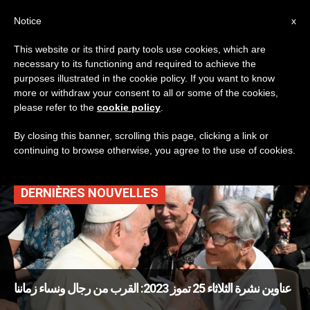
AR
Notice
x
This website or its third party tools use cookies, which are
necessary to its functioning and required to achieve the
TAG
purposes illustrated in the cookie policy. If you want to know
Posts Tagged ‘رئيسة
more or withdraw your consent to all or some of the cookies,
please refer to the
cookie policy
.
وزراء أوغندا’
By closing this banner, scrolling this page, clicking a link or
continuing to browse otherwise, you agree to the use of cookies.
DERNIÈRES NOUVELLES
عناوين نشرة الثلاثاء 25 تموز 2023: القرب من رجال ونساء زماننا