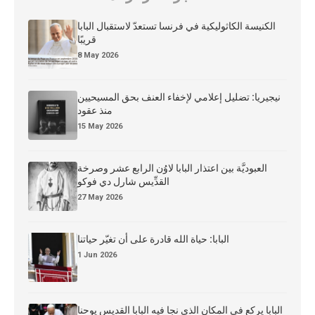
الكنيسة الكاثوليكية في فرنسا تستعدّ لاستقبال البابا
قريبًا
8 May 2026
نيجيريا: تضليل إعلامي لإخفاء العنف بحق المسيحيين
منذ عقود
15 May 2026
العبوديَّة بين اعتذار البابا لاوُن الرابع عشر وصرخة
القدِّيس شارل دي فوكو
27 May 2026
البابا: حياة الله قادرة على أن تغيّر حياتنا
1 Jun 2026
البابا يركع في المكان الذي نجا فيه البابا القديس يوحنا