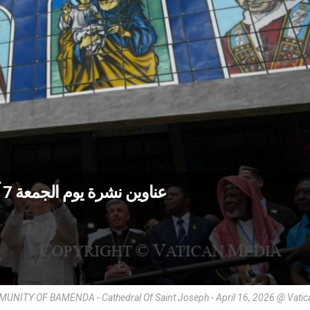
عناوين نشرة يوم الجمعة 7 آب 2026: السلام يُبنى بصبر يومًا بعد يوم
TY OF BAMENDA - Cathedral Of Saint Joseph - April 16, 2026 @ Vatic