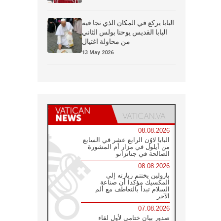
البابا يركع في المكان الذي نجا فيه
البابا القديس يوحنا بولس الثاني
من محاولة اغتيال
13 May 2026
08.08.2026
البابا لاوُن الرابع عشر في السابع
من أيلول في مزار أم المشورة
الصالحة في جناتزانو
08.08.2026
بارولين يختتم زيارته إلى
المكسيك مؤكدا أن صناعة
السلام تبدأ بالتعاطف مع ألم
الآخر
07.08.2026
صدور بيان ختامي لأول لقاء