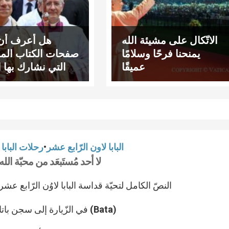
الاتّكال على مشيئة الله
هل أعرف أن 
يمنحنا فرحًا وسلامًا
صفحات الكتاب الم
عميقًا
التي نشارك بها ا
وكيف أقر
البابا لاون الرّابع عشر
•
رحلات البابا
لا أحد مُستَبعَد من محبّة الله
النصّ الكامل لتحيّة قداسة البابا لاوُن الرّابع عشر
في الزّيارة إلى سجن باتا (Bata)