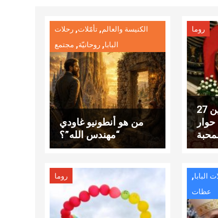
,
,
روما
الكنيسة والعالم
تأمّلات
رحلات
,
,
البابا
روحانيّة
مجتمع
عناوين نشرة الاثنين 27
سان 2026: حوار
من هو أنطونيو غاودي
محبة
“مهندس الله”؟
,
ت البابا
روما
عظات