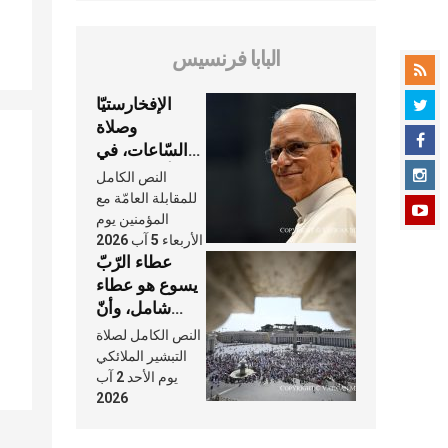
البابا فرنسيس
الإفخارستيّا
وصلاة
السّاعات، في
كلّ أسبوع وكلّ
النص الكامل
يوم، هما النَّفَس
للمقابلة العامّة مع
في حياة
المؤمنين يوم
الأربعاء 5 آب 2026
الكنيسة
عطاء الرّبّ
يسوع هو عطاء
شامل، وأنّ
عنايته بنا لا
النص الكامل لصلاة
تغيب عنّا أبدًا
التبشير الملائكي
يوم الأحد 2 آب
2026