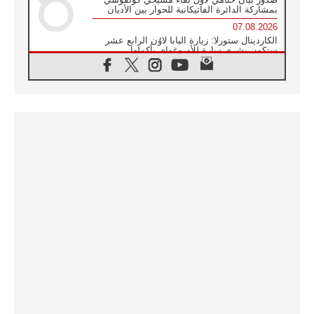
بمشاركة الدائرة الفاتيكانية للحوار بين الأديان
07.08.2026
الكاردينال ستورلا: زيارة البابا لاوُن الرابع عشر
ستكون بشرى سارة للأوروغواي بأكملها
07.08.2026
الفاتيكان يعلن برنامج الزيارة الرسولية للبابا لاوُن
الرابع عشر إلى فرنسا
07.08.2026
في الذكرى الـ ٨١ لحادثة هيروشيما الكنيسة في
اليابان تنظم ١٠ أيام للصلاة على نية السلام
07.08.2026
الكنيسة في الأوروغواي: زيارة البابا ستعزز
الإيمان والرجاء
06.08.2026
الاجتماع الشهري للمطارنة الموارنة
06.08.2026
الكاردينال روسي: زيارة البابا لاوُن إلى الأرجنتين
هي تكريم للبابا فرنسيس
06.08.2026
زيارة البابا إلى البيرو ستكون زمن نعمة ومصالحة
ورجاء