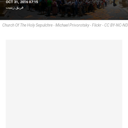
OCT 31, 2016 07:15
فريق زينيت
Church Of The Holy Sepulchre - Michael Privorotsky - Flickr - CC BY-NC-ND