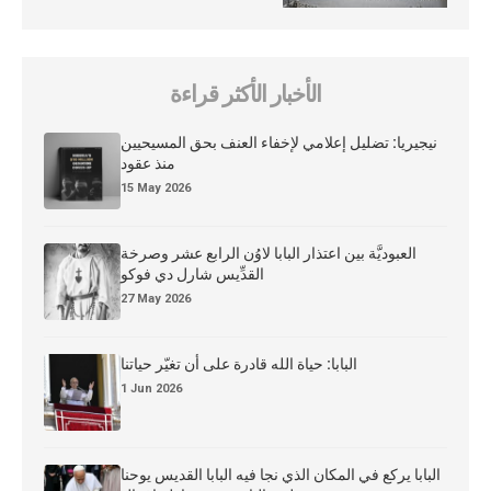
الأخبار الأكثر قراءة
نيجيريا: تضليل إعلامي لإخفاء العنف بحق المسيحيين
منذ عقود
15 May 2026
العبوديَّة بين اعتذار البابا لاوُن الرابع عشر وصرخة
القدِّيس شارل دي فوكو
27 May 2026
البابا: حياة الله قادرة على أن تغيّر حياتنا
1 Jun 2026
البابا يركع في المكان الذي نجا فيه البابا القديس يوحنا