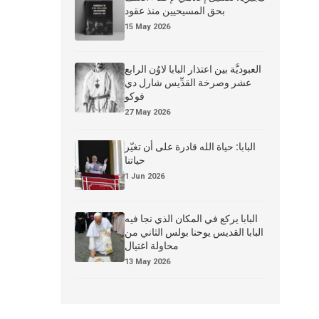
بحق المسيحيين منذ عقود
15 May 2026
العبوديَّة بين اعتذار البابا لاوُن الرابع
عشر وصرخة القدِّيس شارل دي
فوكو
27 May 2026
البابا: حياة الله قادرة على أن تغيّر
حياتنا
1 Jun 2026
البابا يركع في المكان الذي نجا فيه
البابا القديس يوحنا بولس الثاني من
محاولة اغتيال
13 May 2026