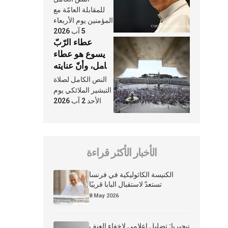
النَّفَس في حياة
للمقابلة العامّة مع
الكنيسة
المؤمنين يوم الأربعاء
5 آب 2026
عطاء الرّبّ
يسوع هو عطاء
شامل، وأنّ عنايته
بنا لا تغيب عنّا
النص الكامل لصلاة
أبدًا
التبشير الملائكي يوم
الأحد 2 آب 2026
الأخبار الأكثر قراءة
الكنيسة الكاثوليكية في فرنسا
تستعدّ لاستقبال البابا قريبًا
8 May 2026
نيجيريا: تضليل إعلامي لإخفاء العنف