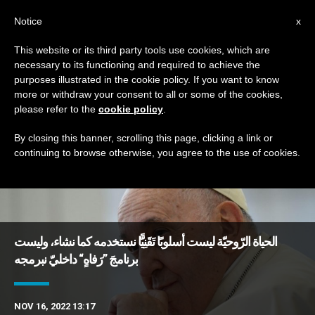
AR
Notice
x
This website or its third party tools use cookies, which are
necessary to its functioning and required to achieve the
TAG
purposes illustrated in the cookie policy. If you want to know
Posts Tagged ‘رفاه’
more or withdraw your consent to all or some of the cookies,
please refer to the
cookie policy
.
By closing this banner, scrolling this page, clicking a link or
continuing to browse otherwise, you agree to the use of cookies.
DERNIÈRES NOUVELLES
الحياة الرّوحيّة ليست أسلوبًا تَقَنِيًّا نستخدمه كما نشاء، وليست
برنامجَ ”رَفاهٍ“ داخليّ نبرمجه
NOV 16, 2022 13:17