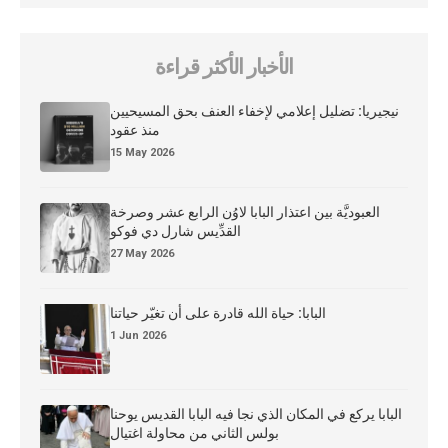
الأخبار الأكثر قراءة
نيجيريا: تضليل إعلامي لإخفاء العنف بحق المسيحيين
منذ عقود
15 May 2026
العبوديَّة بين اعتذار البابا لاوُن الرابع عشر وصرخة
القدِّيس شارل دي فوكو
27 May 2026
البابا: حياة الله قادرة على أن تغيّر حياتنا
1 Jun 2026
البابا يركع في المكان الذي نجا فيه البابا القديس يوحنا
بولس الثاني من محاولة اغتيال