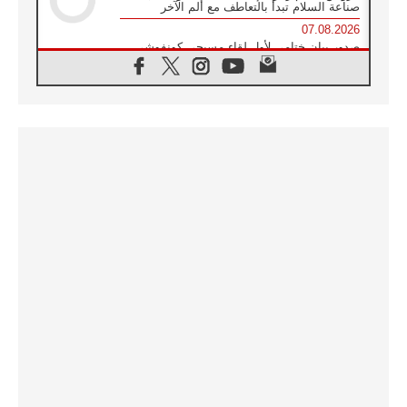
صناعة السلام تبدأ بالتعاطف مع ألم الآخر
07.08.2026
صدور بيان ختامي لأول لقاء مسيحي كونفوشي
بمشاركة الدائرة الفاتيكانية للحوار بين الأديان
07.08.2026
الكاردينال ستورلا: زيارة البابا لاوُن الرابع عشر
ستكون بشرى سارة للأوروغواي بأكملها
07.08.2026
الفاتيكان يعلن برنامج الزيارة الرسولية للبابا لاوُن
الرابع عشر إلى فرنسا
07.08.2026
في الذكرى الـ ٨١ لحادثة هيروشيما الكنيسة في
اليابان تنظم ١٠ أيام للصلاة على نية السلام
07.08.2026
الكنيسة في الأوروغواي: زيارة البابا ستعزز
الإيمان والرجاء
06.08.2026
الاجتماع الشهري للمطارنة الموارنة
06.08.2026
الكاردينال روسي: زيارة البابا لاوُن إلى الأرجنتين
هي تكريم للبابا فرنسيس